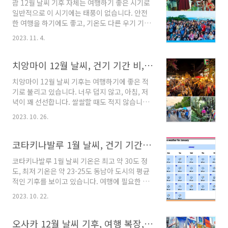
괌 12월 날씨 기후 자체는 여행하기 좋은 시기로
고, 전문 전 세계 해외 기상 정보 사이트로,
일반적으로 이 시기에는 태풍이 없습니다. 안전
google, bing, yahoo, naver, daum 등이 해
한 여행을 하기에도 좋고, 기온도 다른 우기 기간
외 날씨, 기후 소개할 때 주로 인용하는 사이트의
에 비해 낮습니다. 우선, 1년 기후 3분 정보입니
자료입니다. 일별의 기상, 날씨도 소개하고, 월별
2023. 11. 4.
다. 괌 여행을 위한, 날씨, 기후 기본 정보 정리 괌
기후 정보를 보여줍니다. 아래의 기후 자료를 보
12월 날씨 기후 아래는 12월의 기후 자료입니다.
면, 월별로 기상 정보가 나와 있는데요, 이 자료
십 년 이상의 기후 데이터를 바탕으로 지수화한
치앙마이 12월 날씨, 건기 기간 비, 여행 복장, 야시장 정보, 숙소 가격
를..
것입니다. 모든 기상 자료는 과거의 기상 자료를
치앙마이 12월 날씨 기후는 여행하기에 좋은 적
바탕으로 가능성을 %로 나타냅니다. 여행을 위
기로 불리고 있습니다. 너무 덥지 않고, 아침, 저
해서는 가장 먼저 보실 것이, 최고, 최저 기온입니
녁이 꽤 선선합니다. 쌀쌀할 때도 적지 않습니다.
다. 기본적으로 여름 기온으로, 동남아 건기 여름
이곳의 기후 정리 3분 영상입니다. 1년의 기후를
에 비해 기온이 낮습니다. 건기 기간은 기온이 내
2023. 10. 26.
숙지하고 있으면, 여행에 도움이 됩니다. 치앙마
려가고, 비가 적게 내려, 여행하기 가장 좋은 시기
이 투어 추천, 이곳에만 제대로 즐길 수 있는 코끼
로 뽑히고 있습니다. 비 내리는 날들이 보이는 데,
리 보호소 투어 치앙마이 월별 날씨 기후 정리 치
코타키나발루 1월 날씨, 건기 기간, 옷, esim, 숙박 가격, 여행 꿀팁
반드시 이 날에 내리는 ..
앙마이 12월 날씨 최근에 발표 된, 12월 기후 자
코타키나발루 1월 날씨 기온은 최고 약 30도 정
료를 보겠습니다. 이 자료는 장기간의 기상 정보
도, 최저 기온은 약 23-25도 동남아 도시의 평균
를 바탕으로 정리된 기후 정보로 보시면 되겠습
적인 기후를 보이고 있습니다. 여행에 필요한 옷
니다. 그렇게 때문에, 안에 날짜의 날씨를 보고,
차림, 필수템 esim, 최근 숙소 가격이 어떤지 알
일정을 잡으시지 마시기 바랍니다. 이 달은 건기
2023. 10. 22.
아보고, 건기 기간과 우기 기간 강수량도 보겠습
이기 때문에, 비에 대한 영향이 매우 적어, 달 내
니다. 코타키나발루 마사지 싸고 잘하는 곳 2곳
내, 맑은 날씨라고 보셔도 크게 문제가 되지 않습
정보, 환전 수수료 낮아 유명한 곳 코타키나발루
오사카 12월 날씨 기후, 여행 복장, 태풍, 비, 호텔 가격, 유심 할인 정보
니다. 다만, 일교차의 크기가 ..