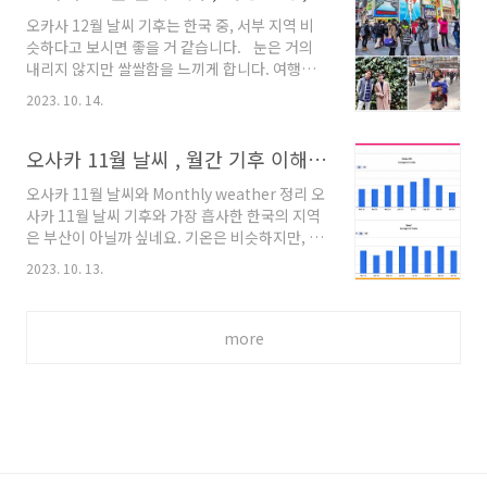
1월 날씨 기온, 기후 아래는 10년 이상 기상 데이
오카사 12월 날씨 기후는 한국 중, 서부 지역 비
터를 꾸준히 모은 자료를 근간으로 작성된, 1월
슷하다고 보시면 좋을 거 같습니다. 눈은 거의
코타키나발루 날씨 지표입니다. 매년 날씨는 변
내리지 않지만 쌀쌀함을 느끼게 합니다. 여행을
합니다. 그리고 동남아의 비는 바다와 깊은 숲으
위한, 기상, 강수량, 태풍 주기 및, 유심, esim에
로 인한 변수로 인해, 비 예상은 거의 불가능하다
2023. 10. 14.
대해 알아보겠습니다. 오사카 3월 날씨 기후, 옷
고 보고, 현지 분들도 일기 예보를 거의 보지 않습
차림, 벚꽃 만개 시기, 여행 명소 5곳, 호텔 가격
니다. 일기 예보보다, 해상 스포츠가 많은 지역은
오사카 3월 날씨 기후 오사카 3월 날씨 기후 특징
오사카 11월 날씨 , 월간 기후 이해 (태풍주기, 복장, 비 ,자외선 등)
안전은 바다와 파도 예보를 주시..
은 너무 춥지도, 덥지도 않은 봄 기후로 여행하기
오사카 11월 날씨와 Monthly weather 정리 오
좋은 시즌입니다. 비 강수량도 낮도, 태풍도 없습
사카 11월 날씨 기후와 가장 흡사한 한국의 지역
니다. 아침, 저녁은 좀 쌀쌀하고, 오후는 약간
은 부산이 아닐까 싶네요. 기온은 비슷하지만, 습
tripeditor.tistory.com 오사카 12월 날씨와
도와 강수량이 좀 틀린거 같습니다. 오사카 날씨
월별 기후도쿄는 서울과 비슷하다고 생각하고요,
2023. 10. 13.
는 비가 자주 내리지는 않습니다. 상세 내용 보시
차이가 있다면 습도와 강수량이 좀 틀린 거 같습
겠습니다. 오사카 12월 날씨 여행옷차림,강수량,
니다. 오사카 시 날씨는 기본적으로 다습 한 아열
1월~12월기온, esim, 22년 업댓 오카사 12월
대 ..
more
날씨 기후는 한국의 남부 경상도 지역 비슷하다
고 보시면 좋을 거 같습니다. 눈은 거의 내리지 않
지만 쌀쌀함을 느끼게 합니다. 여행을 위한, 기상,
강수량, 태풍 주기 및, 유심, esim
tripeditor.tistory.com 오사카 11월 날씨 기
온, 기후 오사카 11월 날씨 Graph입니다. 단풍
의 계절입니다. Apr 벚꽃도 아름답지만, 오사카