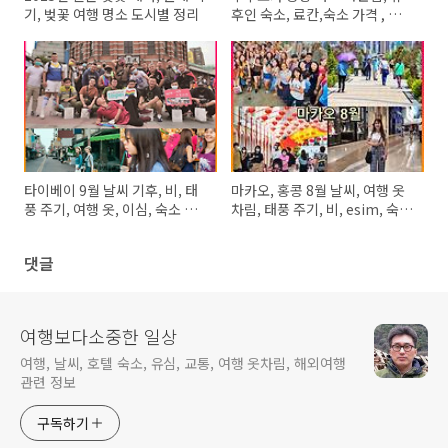
기, 벚꽃 여행 명소 도시별 정리
후인 숙소, 료칸,숙소 가격 , 맛
집, 카이세키 추천,
타이베이 9월 날씨 기후, 비, 태
마카오, 홍콩 8월 날씨, 여행 옷
풍 주기, 여행 옷, 이심, 숙소 가
차림, 태풍 주기, 비, esim, 숙소
격
가격
댓글
여행보다소중한 일상
여행, 날씨, 호텔 숙소, 유심, 교통, 여행 옷차림, 해외여행
관련 정보
구독하기