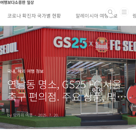
본문 바로가기
여행보다소중한 일상
코로나 확진자 국가별 현황
말레이시아 여행정보
국내, 해외 여행 정보
연남동 명소, GS25 FC 서울
축구 편의점. 주요 상품, 맥주
하기도 좋음
by 랑카위 여행
2025. 7. 20.