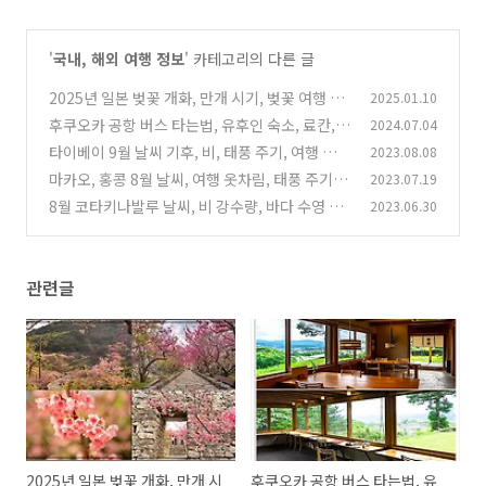
'
국내, 해외 여행 정보
' 카테고리의 다른 글
2025년 일본 벚꽃 개화, 만개 시기, 벚꽃 여행 명
2025.01.10
소 도시별 정리
후쿠오카 공항 버스 타는법, 유후인 숙소, 료칸,숙
2024.07.04
(4)
소 가격 , 맛집, 카이세키 추천,
타이베이 9월 날씨 기후, 비, 태풍 주기, 여행 옷,
2023.08.08
(1)
이심, 숙소 가격
마카오, 홍콩 8월 날씨, 여행 옷차림, 태풍 주기,
2023.07.19
(2)
비, esim, 숙소 가격
8월 코타키나발루 날씨, 비 강수량, 바다 수영 온
2023.06.30
(2)
도, 유심 구입 팁, 숙소 가격
(1)
관련글
2025년 일본 벚꽃 개화, 만개 시
후쿠오카 공항 버스 타는법, 유