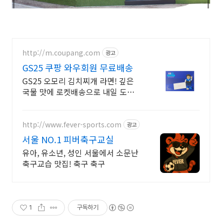
http://m.coupang.com
광고
GS25 쿠팡 와우회원 무료배송
GS25 오모리 김치찌개 라면! 깊은
국물 맛에 로켓배송으로 내일 도착!
와우회원 무료배송! 30일 안심 반품.
GS25 인기 컵라면을 편하게 받아
요.
http://www.fever-sports.com
광고
서울 NO.1 피버축구교실
유아, 유소년, 성인 서울에서 소문난
축구교습 맛집! 축구 축구
1
구독하기