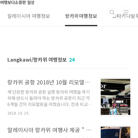
본문 바로가기
여행보다소중한 일상
말레이시아 여행정보
랑카위여행정보
코타키나발
Langkawi/랑카위 여행정보
24
랑카위 공항 2018년 10월 리모델링이 됐습니다.
새 단장한 랑카위 공항 설명 랑카위 여행을 하기
위해 반드시 들려야 하는 랑카위 공항이 최근 약
6개월 간의 리모델링을 마쳤습니다. 전과 비교했
을 때, 크게 2가지가 있는데, 하나는 공항 내부 쇼
2018. 10. 19.
핑 상점이 재 정리 됐습니다. 주목할 것은 특히 화
장품 품목인데요. 한국의 설화수와, Whoo 그리
고 일본의 SK=2가입점을 했습니다. 여성분들이
말레이시아 랑카위 여행사 제공 " 교통 사고현장 모습과 대응팁"
좋아할 거 같네요. 같이 모여 있는데요. 이 샵 뒤