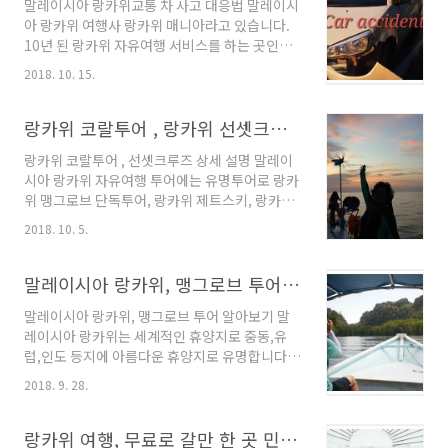
말레이시아 랑카위교통 차 사고 대응법 말레이시
에가면 오가닉, 유기농 화장품을 팔더라구요. 저
아 랑카위 여행사 랑카위 매니아라고 있습니다.
는 깨끗한 말레이시아의 자연에서 나는 재료로
10년 된 랑카위 자유여행 서비스를 하는 곳인데
만든 그 화장품이 나을 거 같아요. 말레이시아는
10년 랑카위에 있다 보니, 말레이시아 랑카위 여
이슬람국가로 음식이나, 화장품이 할라 인증이
2018. 10. 15.
행에 필요한 다양한 정보와 자료가 있습니다. 동
있어야 하는데, 즉 최소한 제가 알기로는 알콜 성
남아 여행을 할 때, 렌트카를 하시는 경향이 적지
분이 들어가지 말아야 하는데, 그러고 보니, 샤넬,
않은데, 동남아 차 사고에 대한 자료가 있어, 내용
랑카위 코랄투어 , 랑카위 선셋크루즈 투어 상세 설명(요금표,코스 등)
디오르 이런 명품이 굳이 그런 제품을..
을 추려 공유 합니다. 랑카위 여행사 "랑카위 매
랑카위 코랄투어 , 선셋크루즈 상세 설명 말레이
니아"에서 말하는 말레이시아 랑카위 교통 경찰
시아 랑카위 자유여행 투어에는 유명투어로 랑카
랑카위는 세계적인 휴양지로 중동,인도, 유럽에
위 맹그로브 단독투어, 랑카위 제트스키, 랑카위
서 오래 전 부터 "치명적인 매력" 이라는 별칭으
일일투어, 랑카위 코랄투어, 호핑투어, 선셋크루
로아름다운 자연과 평화로운 분위기로 유명 합니
2018. 10. 5.
즈 가 있습니다. 이번에는 랑카위 코랄라투어 와
다. 한국에서도 점점 자유여행 이나, 패키지 여행
선셋크루즈를 중점으로 정보를 공유 하겠습니다.
으로많이 오시는데, 자유여행 객 분들 중에 랑카
랑카위 코랄투어 일정 설명 아래의 시간은 호텔
말레이시아 랑카위, 맹그로브 투어 체험기와 감상
위 렌트카를 이용하시는 분들이 간혹 있으십니
의 위치에 따라 약간의 차이가 있습니다. 주의 하
다.유럽 ..
말레이시아 랑카위, 맹그로브 투어 알아보기 말
실 점은 다른 호텔에서 기다리시는 분이 있기 때
레이시아 랑카위는 세계적인 휴양지로 중동,유
문에, 늦으면 차가 떠나고, 알아서 항구로 오셔야
럽,인도 등지에 아름다운 휴양지로 유명합니다.
합니다. 중국,중동, 인도 여행객들이 많이 늦습니
잘 보존된 자연과 안전한 치안과 도로망 등으로,
다. 랑카위 코랄투어 집합 장소, 배 타는 곳 -2
2018. 9. 28.
가족 여행으로도, 배낭 여행으로도 전 세계적으
Jetty Point(제티포인트)에서 모입니다. 그러면
로 많이 오십니다. 말레이시아랑카위 여러 유명
인원을 확인하고 랑카위 코랄투어 티켓을 나눠
투어 중에서 오늘은 유명한랑카위 맹그로브 투어
랑카위 여행, 무료로 갈만 한 곳 민속 박물관(Complex craft)
주는데요 아래와 같이 방수 종이 팔찌를 줍..