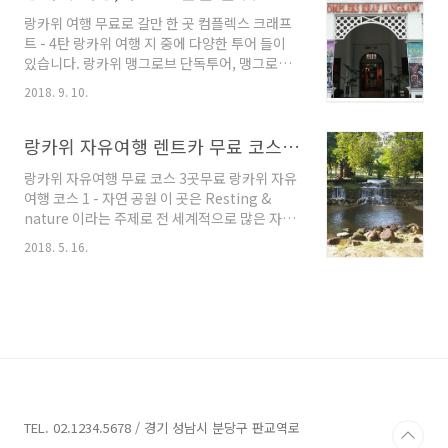
(단독) 체험기를 공유 하겠습니다. 이 투어는 보
랑카위 여행 무료로 갈만 한 곳 컴플렉스 크래프
트를 빌려, 베테랑 안내사와 함께 동남아 자연의
트 - 4탄 랑카위 여행 지 중에 다양한 투어 들이
수호신 맹그로브 나무의 신비한 비밀을 체험하고
있습니다. 랑카위 맹그로브 단독투어, 맹그로브
악어동굴, 박귀동굴, 바다위의 독수리 사파리, 바
코랄투어 맹그로브 호핑투어 등이 유명 하며, 갈
다에서 인증 샷, 그리고 맛있는 현지 음식 체험으
2018. 9. 10.
만한 곳으로는 오리엔탈 빌리지의 케이블카가 유
로 이뤄진 알찬 투어로 알려져 있습니다 . 말레이
명 합니다. 위에 소개한 곳은 랑카위 여행 투어 일
시아 랑카위 맹그로브 단독 투어의 가장 큰 장점
정 중에, 가장 많이 가는 곳인데요, 일정이 조금
랑카위 자유여행 렌트카 무료 코스 4군데 알려 드립니다. 차 사고현장
은 남녀 성별과 무관하고 남녀노소 나이의 한계
길면 무료 이면서 소소한 재미를 주는 곳이 이 곳
없이 다 같이즐..
랑카위 자유여행 무료 코스 3곳무료 랑카위 자유
랑카위에 곳곳에 있습니다. 아래는 랑카위 한글
여행 코스 1 - 자연 공원 이 곳은 Resting &
지도 입니다. 랑카위 여행자들이 주로 가는 곳과
nature 이라는 주제로 전 세계적으로 많은 자유
갈 만한 곳을 위주로 했고, 이 곳을 다 들릴려면
여행 객들이 오십니다. 코타키나발루나, 쿠알라
약 2박 3일 정도가 최소 걸릴 거 같습니다. 도움
2018. 5. 16.
룸푸르 처럼 저가 관광 같은게 없어, 덜 상업적이
되시길 바랍니다. 필요하신 분은 댓글을 남겨 주
라 좋은 거 같습니다. 랑카위 자유여행을 위해 입
시면 파일로 드리겠고, 랑카위 여행 시 핸드폰에
장료를 받지 않은 코스를 소개 해 드립니다. 랑카
넣어 다니시면 편하실 겁니다. 랑카위..
위 렌트카 코스로도 좋습니다.첫 번째로 랑카위
자연 공원 입니다. 섬 내부에 있어, 외국 관광객은
잘 모르는 곳으로 깨끗한 계곡과 트래킹 코스가
같이 있는 곳 입니다. 산에서 내려오는 물이기 때
문에 깨끗하고 사진처럼, 주말 말고는 사람이 거
의 없습니다. 이 곳은 랑카위 자유여행 지로서 외
TEL. 02.1234.5678 / 경기 성남시 분당구 판교역로
국인들에게 거의 알려져 있지 않고, 이 곳 사람은