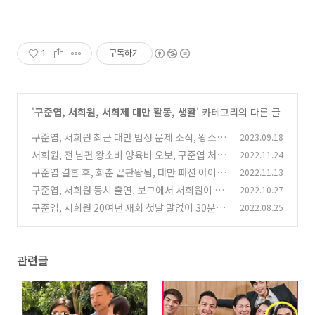
1
구독하기
'
구준엽, 서희원, 서희제 대만 활동, 생활
' 카테고리의 다른 글
구준엽, 서희원 최근 대만 법정 문제 소식, 왕소
2023.09.18
비, 거스치, 미키 황
서희원, 전 남편 왕소비 양육비 오보, 구준엽 처제
2022.11.24
(0)
약물, 외도 팩트 알아보기
구준엽 결혼 후, 회춘 끝판왕됨, 대만 패션 아이콘
2022.11.13
(0)
으로 변화 중
구준엽, 서희원 동시 출연, 보그에서 서희원이 밝
2022.10.27
(0)
히는 가장 감격의 순간
구준엽, 서희원 20여년 재회 첫날 말없이 30분 서
2022.08.25
(0)
로 운 사연
(0)
관련글