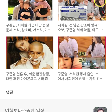
구준엽, 서희원 최근 대만 법정
서희원, 전 남편 왕소비 양육비
문제 소식, 왕소비, 거스치, 미키
오보, 구준엽 처제 약물, 외도 팩
황
트 알아보기
구준엽 결혼 후, 회춘 끝판왕됨,
구준엽, 서희원 동시 출연, 보그
대만 패션 아이콘으로 변화 중
에서 서희원이 밝히는 가장 감격
의 순간
댓글
여행보다소중한 일상