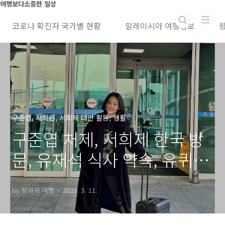
본문 바로가기
여행보다소중한 일상
코로나 확진자 국가별 현황
말레이시아 여행정보
구준엽, 서희원, 서희제 대만 활동, 생활
구준엽 처제, 서희제 한국 방
문, 유재석 식사 약속, 유퀴즈
실현 기대
by 랑카위 여행
2023. 3. 11.