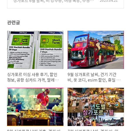
싱가포르 6월 날씨, 비 강수량, 여행 복장, 수영 물
2023.04.21
온도, 호텔 숙소, 가격
(2)
관련글
싱가포르 이심 사용 후기, 할인
9월 싱가포르 날씨, 건기 기간
정보, 공항 심카드 가격, 말레이
비, 옷 코디, esim 할인, 휴일 항
시아 가는 방법
공권 가격