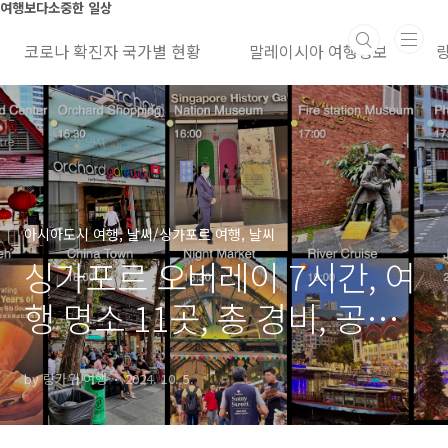
본문 바로가기
여행보다소중한 일상
코로나 확진자 국가별 현황
말레이시아 여행정보
아시아도시 여행, 날씨/싱가포르 여행, 날씨
싱가포르 오버레이 7시간, 여
행 명소 11곳, 총 경비, 공항
시내 교통 정보
by 랑카위 여행
2024. 10. 5.