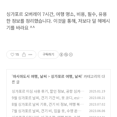
싱가포르 오버레이 7시간, 여행 명소, 비용, 필수, 유용
한 정보를 정리했습니다. 이것을 통해, 저보다 덜 헤메시
기를 바라요 ^^
15
구독하기
'
아시아도시 여행, 날씨
>
싱가포르 여행, 날씨
' 카테고리의 다
른 글
싱가포르 이심 사용 후기, 할인 정보, 공항 심카드
2025.01.19
가격, 말레이시아 가는 방법
9월 싱가포르 날씨, 건기 기간 비, 옷 코디, esim
2023.08.21
(5)
할인, 휴일 항공권 가격
8월 싱가포르 날씨 기후, 건기 비 정보, 여행 복장,
2023.07.02
(9)
esim, 비행기 표값
7월 싱가포르 날씨, 건기 비, 입을 옷, 수영 온도,
2023.06.06
(10)
심카드, 호텔, 숙소가격
(2)