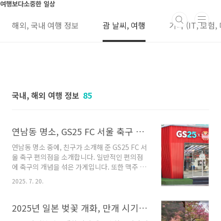
본문 바로가기
여행보다소중한 일상
해외, 국내 여행 정보
괌 날씨, 여행
기타 (IT, 보험,
국내, 해외 여행 정보
85
연남동 명소, GS25 FC 서울 축구 편의점. 주요 상품, 맥주 하기도 좋음
연남동 명소 중에, 친구가 소개해 준 GS25 FC 서
울 축구 편의점을 소개합니다. 일반적인 편의점
에 축구의 개념을 섞은 가게입니다. 또한 맥주 한
잔 가볍게 하기도 좋아, 2차 혹은 3차로 부담 없
2025. 7. 20.
이 1,2 갠 즐기기에도 좋아요. 연남동 명소,
GS25 FC 서울 축구 편의점 홍대역에서 연남동쪽
으로 좀만 걸으면 나오는데요, 구글이나, 네이버
2025년 일본 벚꽃 개화, 만개 시기, 벚꽃 여행 명소 도시별 정리
맵에서는 GS25 연남점을 치시면 쉽게 찾을 수 있