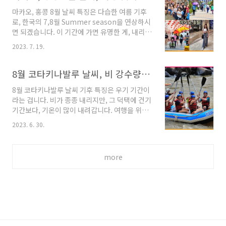
기온 상승이 제대로 반영된 것이 없어, 그냥 최근
마카오, 홍콩 8월 날씨 특징은 다습한 여름 기후
연도의 9월 기온 자료를 보는 것이 나은 거 같습
로, 한국의 7,8월 Summer season을 연상하시
니다. 자료에 보시면, 일별로 최고, 최저 기온이
면 되겠습니다. 이 기간에 가면 유명한 게, 내리자
있습니다. 최고 기온은 낮 2-3시 가장 더울 때의
마자 체험하는 한증막 느낌입니다. 8월 기후와 여
기온, 최저 기온은 밤 가장 기온이 낮을 때입니다.
2023. 7. 19.
행 정보도 함께 보겠습니다. 홍콩, 마카오 29박
기온이 30도 밑으로 간 것은, 비가 내렸을 때로
30일, 마카오 친구가 알려준 여행 코스 마카오,
이해하시면 되겠습니다. 비에 대해서는 비 표시
홍콩 8월 날씨 기본적으로, 두 지역의 기후와 날
8월 코타키나발루 날씨, 비 강수량, 바다 수영 온도, 유심 구입 팁, 숙소 가격
가가 아니라,..
씨는 같다고 보시면 되겠습니다. 버스로 약 40분,
8월 코타키나발루 날씨 기후 특징은 우기 기간이
페리로 50분 정도로, 거리는 약 40km 정도입니
라는 겁니다. 비가 종종 내리지만, 그 덕택에 건기
다. 그렇기 때문에, 태풍, 큰 비, 맑은 날씨의 경우
기간보다, 기온이 많이 내려갑니다. 여행을 위한,
거의 같은 영향을 받습니다. 작은 비 정도는 양쪽
유심 구입, 호텔 가격 정도보 같이 보겠습니다. 태
에 내리기도, 안 내리는 정도입니다. 두 도시의 기
2023. 6. 30.
풍도 오지 않습니다. 코타키나발루 여행, 교통수
후 데이터를 보겠습니다. 마카오 쇼핑 리스트, 은
단, 날씨, 투어 정보 상세히 공유 합니다. 코타키
근히 괜찮은 샤오비 스토어 방문 후기, 싸고 좋아
나발루 여행, 날씨 관련 유용한 정보를 공유하겠
몇 개 ..
more
습니다. 코타키나발루 교통, 우기, 옷차림, 그리
고 코로나에 대해 상세히 알아보고, 제가 1년 동
안 이곳에 있었던 노하우를 풀도록 하겠습
tripeditor.tistory.com 8월 코타키나발루 날
씨 코타키나발루 기후의 특징은 1년 월별 기온의
변화가 그리 크지 않다는 것입니다. 여행지의 기
후 추이와 특성을 알면, 여행 중에 기상이 갑자기