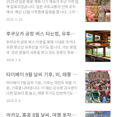
2025년 일본 벚꽃 개화 시기 예보가 최근 이번 달
습니다. 편의점과 축구 개념을 합쳐져 있기 때문
에 발표되었습니다. 일본 국토교통성 산하 조직
에, 일반적인 편의점 제품과 FC 서울 굿즈들이 함
에서 매년 12월 시작쯤에 발표를 합니다. 그리고
께 있습니다. 말로 상세히 설명하기보다, 1분 영
내년 6월까지 꾸준히 시기를 업그레이드합니다.
상이 있어 공유해요. GS 25 FC 서울 편의점 주요
2025. 1. 10.
유명 벚꽃 여행 명소도 알아보겠습니다. 2025
상품 이곳은 연남동 즉 술을 마시러 오는 연인들
년 일본 벚꽃 개화 시기 도시별 예보 일본에서 가
과 사람들이 많기 때문에, 보통 동네 매장의 3-4
장 먼저 벚꽃 개화되는 유명 지역은 오키나와입
후쿠오카 공항 버스 타는법, 유후인 숙소, 료칸,숙소 가격 , 맛집, 카이세키 추천,
배 정도의..
니다. 1월입니다. 가장 늦게 개화가 되는 지역은
후쿠오카 공항 버스 이용을 통해 시내로 가거나
홋카이도 삿포로입니다. 먼저 2025년 벚꽃 개화,
유명 명소인 유후인을 가기도 합니다. 가는 방법
만개 시기 지도입니다. 벚꽃 기간은 여행업에 있
과 많은 분들의 사랑을 받고 있는 유후인 정보를
어 성수기이기 때문에, 여러 기관에서 마케팅 차
알아보겠습니다. 후쿠오카 공항 버스 타는
원에서 배포를 하는데요, 중요한 건, 뭘 근거로 했
2024. 7. 4.
법 공항에서 하카타나, 벳부, 유후인 가는 공항
는지에 대한 근거가 없습니다. 보통, 기상 변화로
버스 표를 사야 하는데, 입국 게이트를 나오면 왼
틀릴 수 있다라는 부가 설명을 합니다. 그러니 단
쪽 끝에 위치해 있구요, 왕복표를 사면 10% 할
타이베이 9월 날씨 기후, 비, 태풍 주기, 여행 옷, 이심, 숙소 가격
순 참고로 보시기 바랍니다. ..
인이 됨니다. 욘마이 티켓이라고 하는데요. , 판
타이베이 9월 날씨 기온, 기후는 여전희 여름 기
매처에, 한국어, 영어, 중국어 출중하게 잘하는 스
온, 기후를 나타냅니다. 이 때는 강수량 강수량이
텝이 있을 때도 있고, 없을 때도 있으니, 영어로
다른 달보다 좀 높고, 태풍 주기도 빈번하기도 합
하는데는 문제가 없습니다. 성수기 때 줄을 길게
니다. 하지만 맑은 날도 많습니다. 대만 전체 기후
서거나, 원하는 시간 대에 , 못 살 수도 있습니다.
2023. 8. 8.
를 알 수 있는 월별 기후 3분 영상입니다. 타이베
해서 인터넷으로 예매를 해서, 현지에서 돈을 내
이 9월 날씨 기후 이달의 날씨 예상 forecasting
면 됨니다. 후쿠오카 공항 버스 사이트 예약 사
자료가 나왔지만, 요즘 전 지구적으로 발생하는
마카오, 홍콩 8월 날씨, 여행 옷차림, 태풍 주기, 비, esim, 숙소 가격
이트 참조 하시기 바랍니다. ..