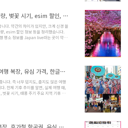
어떤지 알기 쉽고, 단점은 일별 기상은 정확
도쿄 4월 날씨 기온, 여행 복장, 비 강수량, 벚꽃 시기, esim 할인, 속소 가격.
합니다. 약간의 차이가 있지만, 크게 신경 쓸
량, esim 할인 정보 등을 정리했습니다.
여행 명소 정보를 Japan live라는 곳이 약
정리한 자료입니다. 순위는 크게 의미가 없
.tistory.com 도쿄 4월 날씨 기온 이 달
, 정리한 3분 영상이 있어, 먼저 소개합니
 변화가 와도 덜 부담을..
도쿄 10월 날씨 기후, 비 강수량 정보, 여행 복장, 유심 가격, 한글날 항공료
줍니다. 즉 너무 덥지도, 춥지도 않은 여행
. 전체 기후 추이를 알면, 실제 여행 때,
 벗꽃 시기, 태풍 주기 주요 지역 기후 정
, 북쪽까지 이곳의 유명 지역의 기후와 날
삿포로 날씨와 기후 정보를 공유 합니
씨, 기후 3분 정리 도쿄 10월 날씨 기후최근
ther이라고, 많은 사이트들이 해외 ..
8월 도쿄 날씨, 태풍, 비 강수량, 여행 복장, 휴가철 항공권, 유심 가격