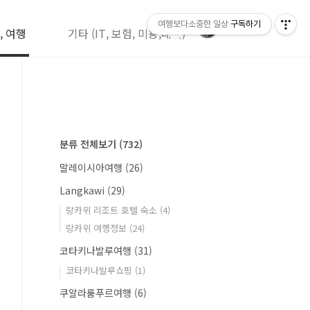
여행보다소중한 일상
구독하기
, 여행
기타 (IT, 보험, 미용,레저)
분류 전체보기
(732)
말레이시아여행
(26)
Langkawi
(29)
랑카위 리조트 호텔 숙소
(4)
랑카위 여행정보
(24)
코타키나발루여행
(31)
코타키나발루쇼핑
(1)
쿠알라룸푸르여행
(6)