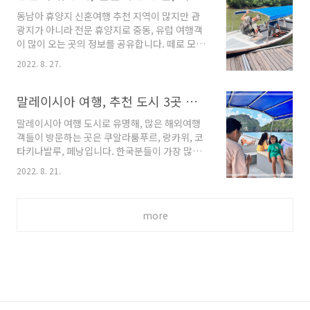
두 써 본 입장으로, esim 강추합니다. 그러나 지
대표하는 도..
동남아 휴양지 신혼여행 추천 지역이 많지만 관
원하는 폰 종류에 한계가 있어, 그게 참 아쉽네요.
광지가 아니라 전문 휴양지로 중동, 유럽 여행객
본인의 폰이 esim을 지원하면 이심입니다. 1) 일
이 많이 오는 곳의 정보를 공유합니다. 떼로 모아
단 가격이 더 저렴하고, 2) 택배, 수령 이런거 없
서 하는 저렴한 단체 투어보다, 특별한 경험을 할
이. 메일이나, 카톡으로 오는 코드를 폰으로 읽어
2022. 8. 27.
수 있는 개인 투어가 많으며, 호텔 가격도 그리 비
주면, 개통 3초 만에 끝. 다시 껐다, 켰다 전혀 필
싸지 않습니다. 동남아 휴양지 신혼여행 추천 지
요 없습니다. 앱을 깔 필요도 없습니다. 3) 만약
역 위치 동남아 유명 여행지역하면, 보통 태국, 베
말레이시아 여행, 추천 도시 3곳 특징, 코스 소개
유심을..
트남, 필리핀, 싱가포르가 먼저 기억나실 겁니다.
말레이시아 여행 도시로 유명해, 많은 해외여행
제가 이번에 소개드릴 곳은 말레이시아 손꼽히는
객들이 방문하는 곳은 쿠알라룸푸르, 랑카위, 코
휴양지 랑카위(Langkawi)를 소개해 드립니다.
타키나발루, 페낭입니다. 한국분들이 가장 많이
말레이시아가 한국에 유명하지 않습니다. 하지만
방문하는 곳은 직항이 있는 코타키나발루입니다.
동남아에서는 Brunei, Singapore 다음으로 부
2022. 8. 21.
한국분들에게 덜 유명한 지역부터 알아보겠습니
국이며, 선도 국가입니다. 한국보다 먼저 많은 외
다. 말레이시아 최근 입국 완화 절차, 비자 정보
국 노동자가 유입되기 시작했고, 의료보험, 5일
말레이시아 추천 도시 3곳 대표 휴양지 랑카위 이
제, 가격 정찰제, 고등학교 의..
more
곳은 동남아의 유수한 아름 다고, 의미 있는 지역
과의 경쟁을 이기고, 동남아 최초로 유네스코 자
연 유적지로 선정되었고, 이 나라를 대표하는 휴
양지입니다. 가끔 뉴스에서 소개하기도 합니다.
코로나 기간에도, 제일 먼저, 여행 입국을 허용한
곳이 이곳입니다. 이곳은 초기에는 유럽, 중동 분
들이 휴식을 취하기 위해 많이 왔어, 다른 지역은