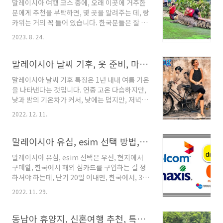
말레이시아 여행 코스 중에, 오래 이곳에 거주한
으로 보면, 약 2억 3천만 년 전에 형성된 곳으로
분에게 추천을 부탁하면, 몇 곳을 알려주는 데, 랑
보고 있으며, 모래가 성분이 오랜 시간을 통해, 퇴
카위는 거의 꼭 들어 있습니다. 한국분들은 잘 모
적, 해식, 침식되어 아름다운 지형과 암석을 자랑
르지만, 세계적으로 유명한 휴양지입니다. 랑카
하고 있습니다. 그뿐만 아니라, 잘 보존된 자연환
2023. 8. 24.
위의 유명 코스 악어 농장 상세 정보입니다. 말레
경과 그곳에서 평화롭게 살아가는 야생 동물들을
이시아 여행, 추천 도시 3곳 특징, 코스 소개 말레
체험함으로써, 제대로 된, 자연 속 힐링을 느끼게
이시아 여행 도시로 유명해, 많은 해외여행객들
말레이시아 날씨 기후, 옷 준비, 마사지, 유심, 비 강수량, 항공권 가격
합니다. 보통, ..
이 방문하는 곳은 쿠알라룸푸르, 랑카위, 코타키
말레이시아 날씨 기후 특징은 1년 내내 여름 기온
나발루, 페낭입니다. 한국분들이 가장 많이 방문
을 나타낸다는 것입니다. 연중 고온 다습하지만,
하는 곳은 직항이 있는 코타키나발루입니다.
낮과 밤의 기온차가 커서, 낮에는 덥지만, 저녁에
tripeditor.tistory.com 말레이시아 여행 추천
는 의외로 선선할 때도 있습니다. 기상 관련 자료
코스 이 나라의 해외 유명 여행지로는 한국에는
2022. 12. 11.
를 통해 알아보겠습니다. 말레이시아 여행, 추천
코타키나발루가 유명하지만, 여행을 어릴 때부터
도시 3곳 특징, 코스 소개 말레이시아 여행 도시
많이 다니는 유럽의 경우는 페낭, 랑카위도 유명
로 유명해, 많은 해외여행객들이 방문하는 곳은
말레이시아 유심, esim 선택 방법, 가격 3군데 비교, 지혜로운 구입 팁
합니다. 두 지역은 비행기로 30분, ..
쿠알라룸푸르, 랑카위, 코타키나발루, 페낭입니
말레이시아 유심, esim 선택은 우선, 현지에서
다. 한국분들이 가장 많이 방문하는 곳은 직항이
구매할, 한국에서 해외 심카드를 구입하는 걸 정
있는 코타키나발루입니다.
하셔야 하는데, 단기 20일 이내면, 한국에서, 30
tripeditor.tistory.com 말레이시아 날씨 월별
일 이상이면, 현지에서 구입하는 걸 우선 추천합
기후 알아보기 한국의 날씨를 설명할 때, 서울과
2022. 11. 29.
니다. 3년의 현지 생활을 바탕으로 설명 들어갑니
제주도의 기후는 분명히 틀립니다. 강원도도 그
다. 말레이시아 여행 가장 유명한 3개 도시 정보
렇습니다. 대한민국은 남서로 나뉘었지만, 이곳
정리 말레이시아 유심, esim 선택 방법 2개를 모
동남아 휴양지, 신혼여행 추천, 특별한 투어, 합리적인 호텔 가격
은 지리적으로 동서로 나뉘고 있습니다. 동쪽을