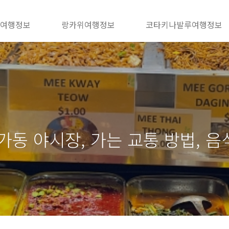
 여행정보
랑카위여행정보
코타키나발루여행정보
동 야시장, 가는 교통 방법, 음식