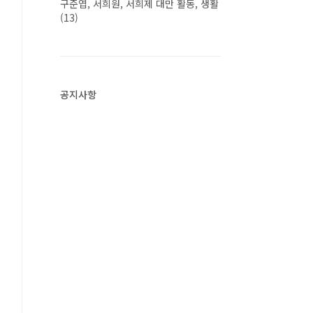
구준엽, 서희원, 서희제 대만 활동, 생활
(13)
공지사항