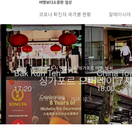
본문 바로가기
여행보다소중한 일상
코로나 확진자 국가별 현황
말레이시아
아시아도시 여행, 날씨/싱가포르 여행, 날씨
싱가포르 오버레이 7시간
by 랑카위 여행
2024. 10. 5.