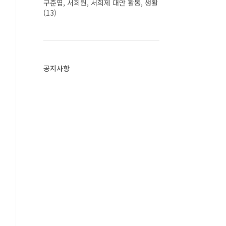
구준엽, 서희원, 서희제 대만 활동, 생활
(13)
공지사항