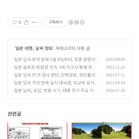
3
구독하기
'
일본 여행, 날씨 정보
' 카테고리의 다른 글
일본 입국 방역 완화 5월 8일부터, 접종 증명서,
2023.04.09
음성 증명서 제출 폐지
일본 골프장 회원권 가격, HK 치구사 평생 회원권
2022.11.22
(4)
혜택 11월 완료
일본 입국 PCR 검사 센터, 단체관광, 워킹홀리데
2022.07.11
(2)
이 비자 신청 정보
일본 입국 격리 면제 실시 대사관, 외교부 공지,
2022.05.18
(1)
비자, 위킹 홀리데이 현황
일본 날씨, 유심, 벗꽃 시기, 태풍 주기 주요 지역
2020.07.18
(1)
기후 정보
(1)
관련글