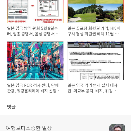
일본 입국 방역 완화 5월 8일부
일본 골프장 회원권 가격, HK 치
터, 접종 증명서, 음성 증명서 제
구사 평생 회원권 혜택 11월 완
출 폐지
료
일본 입국 PCR 검사 센터, 단체
일본 입국 격리 면제 실시 대사
관광, 워킹홀리데이 비자 신청
관, 외교부 공지, 비자, 위킹 홀리
정보
데이 현황
댓글
여행보다소중한 일상