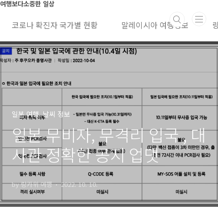
본문 바로가기
여행보다소중한 일상
코로나 확진자 국가별 현황
말레이시아 여행정보
일본 여행, 날씨 정보
일본 무비자, 무격리 입국 , 대
사관 정확한 공지 업댓
by 랑카위 여행
2022. 10. 10.