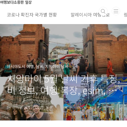
본문 바로가기
여행보다소중한 일상
코로나 확진자 국가별 현황
말레이시아 여행정보
아시아도시 여행, 날씨/치앙마이 날씨
치앙마이 5월 날씨 기후 특징,
비 정보, 여행 복장, esim, 항
공료
by 랑카위 여행
2023. 3. 8.