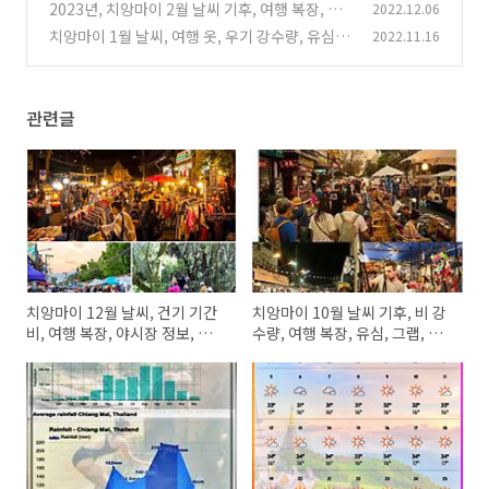
장, esim, 호텔 가격
2023년, 치앙마이 2월 날씨 기후, 여행 복장, 우
2022.12.06
(4)
기 기간, esim, 그랩 정보
치앙마이 1월 날씨, 여행 옷, 우기 강수량, 유심,
2022.11.16
(0)
항공료 가격 정보
(2)
관련글
치앙마이 12월 날씨, 건기 기간
치앙마이 10월 날씨 기후, 비 강
비, 여행 복장, 야시장 정보, 숙소
수량, 여행 복장, 유심, 그랩, 항
가격
공권 가격