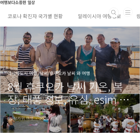
본문 바로가기
여행보다소중한 일상
코로나 확진자 국가별 현황
말레이시아 여행정보
아시아도시 여행, 날씨/후쿠오카 날씨 와 여행
8월 후쿠오카 날씨 기온, 복
장, 태풍 정보, 유심, esim 할
인, 비행기 티켓 가격
by 랑카위 여행
2024. 7. 4.