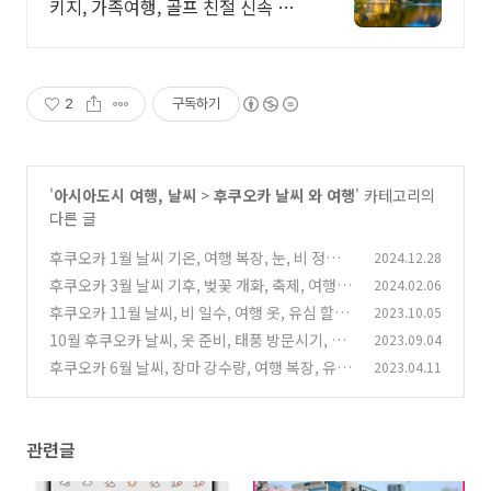
키지, 가족여행, 골프 친절 신속 상
담!
2
구독하기
'
아시아도시 여행, 날씨
>
후쿠오카 날씨 와 여행
' 카테고리의
다른 글
후쿠오카 1월 날씨 기온, 여행 복장, 눈, 비 정보,
2024.12.28
유심 할인, 비행기 티켓, 숙소 가격
후쿠오카 3월 날씨 기후, 벚꽃 개화, 축제, 여행
2024.02.06
(8)
옷, 비, 유심, 항공권, 호텔 가격
후쿠오카 11월 날씨, 비 일수, 여행 옷, 유심 할인,
2023.10.05
(8)
숙소, 공항 교통 정보
10월 후쿠오카 날씨, 옷 준비, 태풍 방문시기, 이
2023.09.04
(4)
심 할인, 호텔, 비행기 표값
후쿠오카 6월 날씨, 장마 강수량, 여행 복장, 유
2023.04.11
(0)
심, 숙소 가격
(0)
관련글