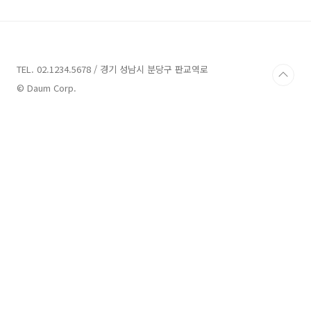
나 투어에서 기획했습니다. 6월 9일 밤 8시에서
9시까지 전주 한옥 마을이 있는 라한 호텔에서 하
는데요. 표가 거의 매 tripeditor.tistory.com
서희원 전 남편 왕소비 폭로와 급 사과 왕소비는
요식업을 사업을 하는 사업가로, 중국 페이스북
TEL. 02.1234.5678 / 경기 성남시 분당구 판교역로
인 웨이보에 5월 31일 약 19시쯤에 서희원 가족
© Daum Corp.
과 모두에게 뼈저린 사과문..