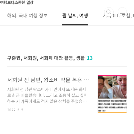
본문 바로가기
여행보다소중한 일상
해외, 국내 여행 정보
괌 날씨, 여행
기타 (IT, 보험,
구준엽, 서희원, 서희제 대만 활동, 생활
13
서희원 전 남편, 왕소비 약물 복용 폭로, 급 사과 글 올린 사연
서희원 전 남편 왕소비가 대만에서 뜨거운 화제
로 최근 떠올랐습니다. 그리고 조용히 살고 싶어
하는 서 가족에게도 적지 않은 상처를 주었습니
다. 보통 여자 문제로 매체에 오르내렸으나, 이번
2022. 6. 5.
에는 큰 실언으로 많은 사람들의 지탄을 받고 있
습니다. 구준엽 한국 귀국 첫 디제잉 전주 한옥 마
을 라한 호텔 풀 파티 구준엽 한국 귀국 후, 첫 디
제이 공연을 합니다. 전주시에서 협찬을 하고 하