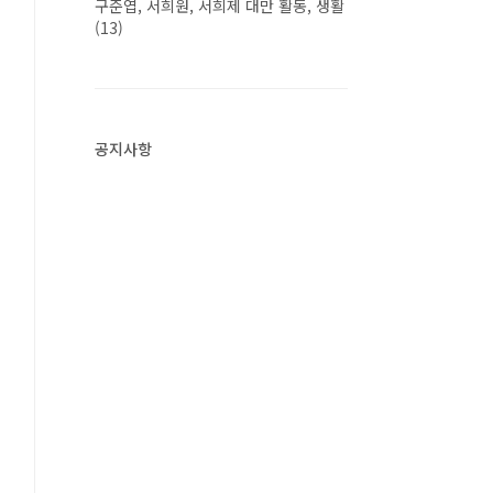
구준엽, 서희원, 서희제 대만 활동, 생활
(13)
공지사항