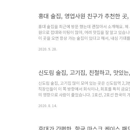
경영위기 업종 3가지로 분류 되며, 최고 2000만원~ 최
어떻게 어떻..
홍대 술집, 영업사원 친구가 추천한 곳,
홍대 술집을 최근에 방문 했는데 괜찮아서 소개해요. 제 사
원으로 접대와 미팅이 많아, 여러 맛집을 잘 알고 있습니
이 곳을 오면 항상 가는 술집이 있다고 해서, 내심 기대를
름은 “교동집” 이라고 포탈에 검색을 해보니, 많이 소개가
2020. 9. 28.
먹었는데요, 저는 외식을 그렇게 좋아하는 스타일이 아
처음 먹어 봤습니다. 처음 느낌은 바다 고기와 육류를 
사진은 저희가 주초에 방문한 홍대 술집 내부 사진인데요 주
소보다 매우 적었습니다...
신도림 술집, 고기집, 친철하고, 맛있는
신도림 술집, 고기집 많이 모여 있는 곳은 신도림역 2,3
직장인들이 이 쪽 방향에서 회식이나, 회포를 특히 금요
의 영향으로 사람이 줄었습니다. 1호선, 2호선 한국의 
은 교통의 요지 임에도 불과하고 신촌, 영등포 처럼 발전
2020. 8. 14.
마트도 폰 집단 상가가 유명해 지면서, 신도림 테크노 
되었습니다. 이 곳에서5년 정도 근무한 형이 소개한 2
도 적당하다고 봅니다. 첫번째 신도림 술집으로 고기집인데
니다. 맛이 깔끔하고 좋았습니다..
휴대가 간편한, 항균 마스크 케이스 패