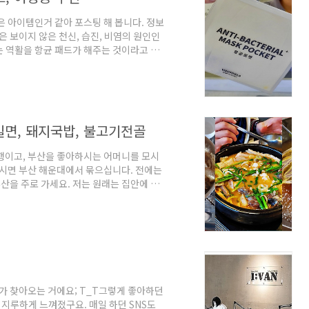
은 아이템인거 같아 포스팅 해 봅니다. 정보
은 보이지 않은 천신, 습진, 비염의 원인인
 역활을 항균 패드가 해주는 것이라고 합
, 쓰는 기간도 최소 1달 이상 이라고 하
있습니다. 항균 마스크 파우치 패드 ​ 구성품
백 입니다. 사용 방법은 마스크에 항균 패드로
하는 방법으로, 마스크를 청결하게 유지하는
밀면, 돼지국밥, 불고기전골
여행이고, 부산을 좋아하시는 어머니를 모시
으시면 부산 해운대에서 묶으십니다. 전에는
을 주로 가세요. 저는 원래는 집안에 그
 고향이시면서도, 머무는 걸좋아하셔서 화
사람이 적어, 어머니께서는 10번 이상 해
 그 곳들에서 식사를 이번 해운대 여행에서
8570167 저희가 도착해서 처음 저녁을 먹었던
 찾아오는 거에요; T_T그렇게 좋아하던
지루하게 느껴졌구요. 매일 하던 SNS도