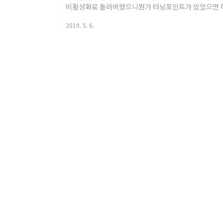
비활성화로 돌려버렸으니뭔가 터닝포인트가 있었으면 하
훌쩍~ 북스테이를 떠나볼까 생각도 해서주말에 워밍업
2019. 5. 6.
운 일상에 글자 읽는 것 자체가스트레스더라구요. 제일
분간은 편히 쉬면서, 지금 당장은 뭘 하려 하지말고좋아
어떻겠냐고 하네요~ 쉬면서 생각해보니, 많은 약속이 
까 늘 피곤하고 마음에 여유가 없었던 것 같아요. 줄인다고