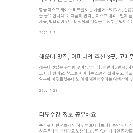
항균 마스크 케이스 패드를 아는 사람이 보여줘서, 괜찮
를 공유 합니다. 이 제품의 원리는 마스크 내외부면에 묻
세균, 박테리아 같은 미생물의 번식을 일정부분 막아주는
니다. 가격도 저렴하고, 깨끗하게 유지해 줄수 있다고 하며
2020. 5. 31.
네요. 약 2분 정도의 영상으로 사용법을 쉽게 이해할 수 
은 단순 합니다. 제습제, 항균패드 2개 항균 백, PVC 
덥고, 그 것을 항균 백에 넣고, 그리고 PVC백에 보관
방법 입니다. 청결..
해운대 맛집, 어머니의 추천 3곳, 고메
해운대 맛집은 유명한 곳이 많습니다. 이번에 3번째 ,
고 다녀 왔어요. 참고로 어머니는 조용히 쉽게 쉬고 싶
일본에 머무르셨는데 노 아베 재팬이후에는 여행삼아 부산
냥 자숙하려고 했는데, 어머니가답답해 하시고, 부산이
2020. 4. 28.
요일 출발 목요일 복귀로 해서 다녀 왔습니다. 코로나로 
운대 여행을 통해, 유명한 음식점을 잘 알고 계시는 데,
하기로 했습니다. https://tv.kakao.com/v/40
곳 입니다. 저희 어머니는 한..
타투수강 정보 공유해요
똑같은 패턴으로 하루 하루를 보내다보니한동안 인태기가
친구들과의 술자리도 노잼이고,별탈없이 다니던 직장도 