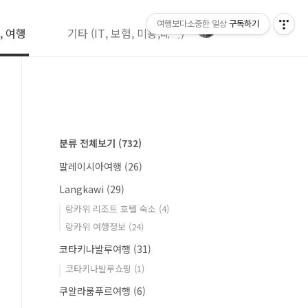
여행보다소중한 일상
구독하기
, 여행
기타 (IT, 보험, 미용,레저)
분류 전체보기
(732)
말레이시아여행
(26)
Langkawi
(29)
랑카위 리조트 호텔 숙소
(4)
랑카위 여행정보
(24)
코타키나발루여행
(31)
코타키나발루쇼핑
(1)
쿠알라룸푸르여행
(6)