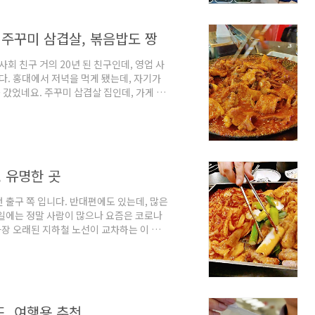
소 40만원의 지원을 받습니다. 분류 기준은
 주꾸미 삼겹살, 볶음밥도 짱
회 친구 거의 20년 된 친구인데, 영업 사
다. 홍대에서 저녁을 먹게 됐는데, 자기가
 갔었네요. 주꾸미 삽겹살 집인데, 가게 이
 되어 있더군요. 지난 9월 21일 네명이서
니라서 그런지 “주꾸미 삼겹살”은 이번에
같이 요리한다고? 조금 신기했습니다 위의
초고, Covid19 방역 때문에 손님이 평
, 유명한 곳
번 출구 쪽 입니다. 반대편에도 있는데, 많은
일에는 정말 사람이 많으나 요즘은 코로나
가장 오래된 지하철 노선이 교차하는 이 곳
을 못하다가, 한 5년전 부터, 신도림테크노
맞은편에 있는 곳에 많은 음식점들이 생기게
곳의 신도림역 고기집으로 괜찮은 술집으로
, 강촌 숯불 닭갈비 (별관) 이라는 곳 입
드, 여행용 추천