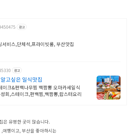
09450475
광고
릴링서비스,단체석,프라이빗룸, 부산맛집
85330
광고
 알고싶은 일식맛집
테이크&편백나무찜 백짬뽕 오마카세일식
성회,스테이크,편백찜,백짬뽕,랍스터요리
집은 유명한 곳이 많습니다.
 ,여행이고, 부산을 좋아하시는