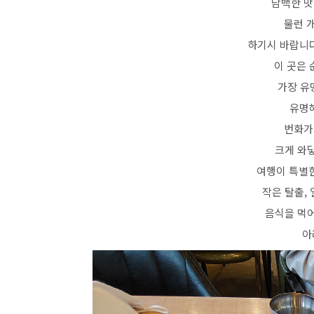
담백한 맛
물런 
하기시 바랍니다
이 곳은
가장 유
유명해
번화가
크게 와닿
여행이 특별한
작은 탈출,
음식을 먹
아