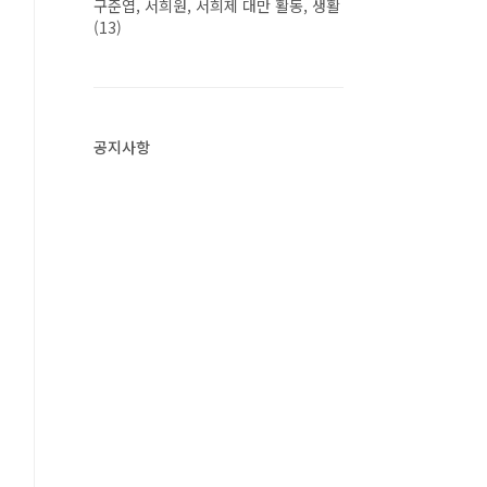
구준엽, 서희원, 서희제 대만 활동, 생활
(13)
공지사항