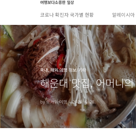
본문 바로가기
여행보다소중한 일상
코로나 확진자 국가별 현황
말레이시아
국내, 해외 여행 정보/기타
해운대 맛집, 어머니의 
by 랑카위 여행
2020. 4. 28.