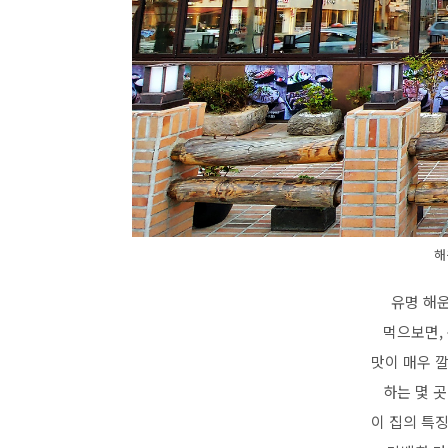
해
유명 해
먹으보면,
맛이 매우 
하는 몇 
이 집의 특