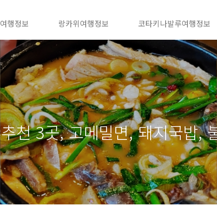
 여행정보
랑카위여행정보
코타키나발루여행정보
추천 3곳, 고메밀면, 돼지국밥,