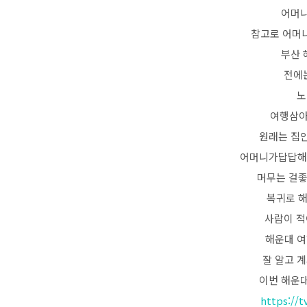
어머니
참고로 어머
부산 
전에
노
여행삼아
원래는 집
어머니가답답해 
머무는 걸좋
복귀로 해
사람이 적
해운대 여
잘 알고 계
이번 해운
https://