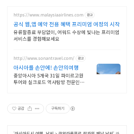
https://www.malaysiaairlines.com
광고
공식 웹,앱 예약 전용 혜택 프리미엄 여정의 시작
유류할증료 부담없이, 어워드 수상에 빛나는 프리미엄
서비스를 경험해보세요
http://www.sonantravel.com/
광고
아시아를 손안에! 손안의여행
중앙아시아 5개국 31일 파미르고원
투어와 실크로드 역사탐방 전문인솔
자 동행 카자흐스탄,키르기스스탄,
투르크메니스탄,우즈베키스탄~ 중
앙아시아 5스탄여행!
공감
구독하기
'
아시아도시 여행, 날씨
>
쿠알라룸푸르,랑카위,페낭 날씨
' 카