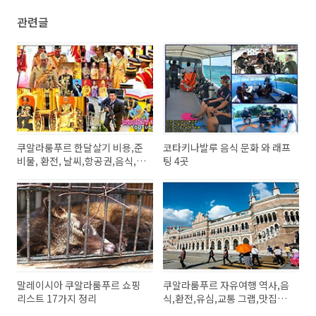
관련글
쿠알라룸푸르 한달살기 비용,준
코타키나발루 음식 문화 와 래프
비물, 환전, 날씨,항공권,음식,
팅 4곳
교
말레이시아 쿠알라룸푸르 쇼핑
쿠알라룸푸르 자유여행 역사,음
리스트 17가지 정리
식,환전,유심,교통 그랩,맛집음
식,쇼핑,열대과일