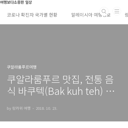
본문 바로가기
여행보다소중한 일상
코로나 확진자 국가별 현황
말레이시아 여행정보
쿠알라룸푸르여행
쿠알라룸푸르 맛집, 전통 음
식 바쿠텍(Bak kuh teh) 와
우,꼭 드세요
by 랑카위 여행
2018. 10. 23.