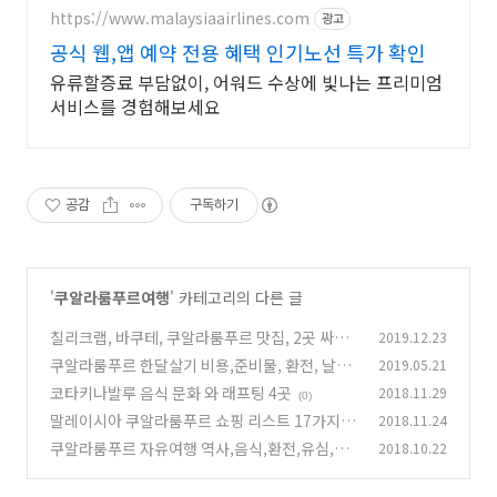
https://www.malaysiaairlines.com
광고
공식 웹,앱 예약 전용 혜택 인기노선 특가 확인
유류할증료 부담없이, 어워드 수상에 빛나는 프리미엄
서비스를 경험해보세요
공감
구독하기
'
쿠알라룸푸르여행
' 카테고리의 다른 글
칠리크랩, 바쿠테, 쿠알라룸푸르 맛집, 2곳 싸고
2019.12.23
맛있는 식당, 2년 체류
쿠알라룸푸르 한달살기 비용,준비물, 환전, 날씨,
2019.05.21
(0)
항공권,음식, 교
코타키나발루 음식 문화 와 래프팅 4곳
2018.11.29
(0)
(0)
말레이시아 쿠알라룸푸르 쇼핑 리스트 17가지 정
2018.11.24
리
쿠알라룸푸르 자유여행 역사,음식,환전,유심,교
2018.10.22
(0)
통 그랩,맛집음식,쇼핑,열대과일
(1)