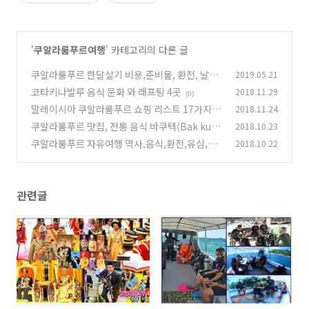
'
쿠알라룸푸르여행
' 카테고리의 다른 글
쿠알라룸푸르 한달살기 비용,준비물, 환전, 날씨,
2019.05.21
항공권,음식, 교
코타키나발루 음식 문화 와 래프팅 4곳
2018.11.29
(0)
(0)
말레이시아 쿠알라룸푸르 쇼핑 리스트 17가지 정
2018.11.24
리
쿠알라룸푸르 맛집, 전통 음식 바쿠텍(Bak kuh
2018.10.23
(0)
teh) 와우,꼭 드세요
쿠알라룸푸르 자유여행 역사,음식,환전,유심,교
2018.10.22
(2)
통 그랩,맛집음식,쇼핑,열대과일
(1)
관련글