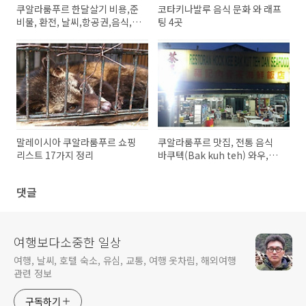
쿠알라룸푸르 한달살기 비용,준
코타키나발루 음식 문화 와 래프
비물, 환전, 날씨,항공권,음식,
팅 4곳
교
말레이시아 쿠알라룸푸르 쇼핑
쿠알라룸푸르 맛집, 전통 음식
리스트 17가지 정리
바쿠텍(Bak kuh teh) 와우,꼭
드세요
댓글
여행보다소중한 일상
여행, 날씨, 호텔 숙소, 유심, 교통, 여행 옷차림, 해외여행
관련 정보
구독하기