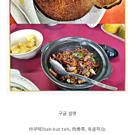
구글 설명
바쿠떼(bah-kut-teh, 肉骨茶, 육골차)는