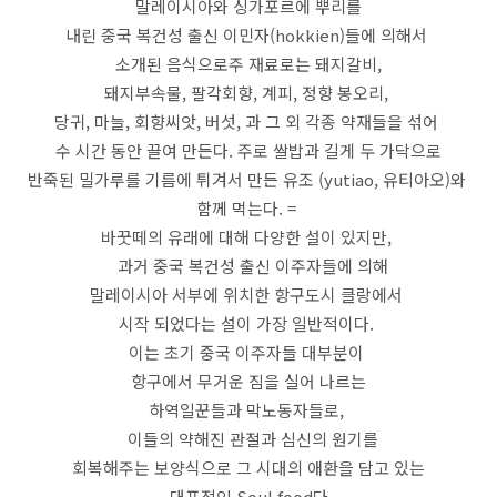
말레이시아와 싱가포르에 뿌리를
내린 중국 복건성 출신 이민자(hokkien)들에 의해서
소개된 음식으로주 재료로는 돼지갈비,
돼지부속물, 팔각회향, 계피, 정향 봉오리,
당귀, 마늘, 회향씨앗, 버섯, 과 그 외 각종 약재들을 섞어
수 시간 동안 끌여 만든다. 주로 쌀밥과 길게 두 가닥으로
반죽된 밀가루를 기름에 튀겨서 만든 유조 (yutiao, 유티아오)와
함께 먹는다. =
바꿋떼의 유래에 대해 다양한 설이 있지만,
과거 중국 복건성 출신 이주자들에 의해
말레이시아 서부에 위치한 항구도시 클랑에서
시작 되었다는 설이 가장 일반적이다.
이는 초기 중국 이주자들 대부분이
항구에서 무거운 짐을 실어 나르는
하역일꾼들과 막노동자들로,
이들의 약해진 관절과 심신의 원기를
회복해주는 보양식으로 그 시대의 애환을 담고 있는
대표적인 Soul food다