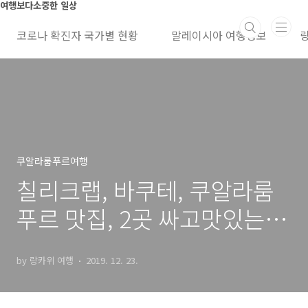
본문 바로가기
여행보다소중한 일상
코로나 확진자 국가별 현황
말레이시아 여행정보
쿠알라룸푸르여행
칠리크랩, 바쿠테, 쿠알라룸
푸르 맛집, 2곳 싸고맛있는 식
당, 2년 체류
by 랑카위 여행
2019. 12. 23.