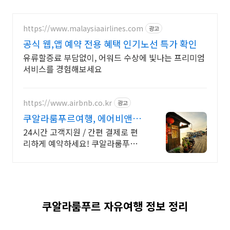
https://www.malaysiaairlines.com
광고
공식 웹,앱 예약 전용 혜택 인기노선 특가 확인
유류할증료 부담없이, 어워드 수상에 빛나는 프리미엄
서비스를 경험해보세요
https://www.airbnb.co.kr
광고
쿠알라룸푸르여행, 에어비앤비
쿠알라룸푸르여행도 우리집처
24시간 고객지원 / 간편 결제로 편
럼
리하게 예약하세요! 쿠알라룸푸르자
유여행. 주방, 수영장, 자쿠지, 아기
침대. 필요한 모든 게 갖춰진 숙소를
예약하세요.
쿠알라룸푸르 자유여행 정보 정리