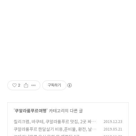
2
구독하기
'
쿠알라룸푸르여행
' 카테고리의 다른 글
칠리크랩, 바쿠테, 쿠알라룸푸르 맛집, 2곳 싸고
2019.12.23
맛있는 식당, 2년 체류
쿠알라룸푸르 한달살기 비용,준비물, 환전, 날씨,
2019.05.21
(0)
항공권,음식, 교