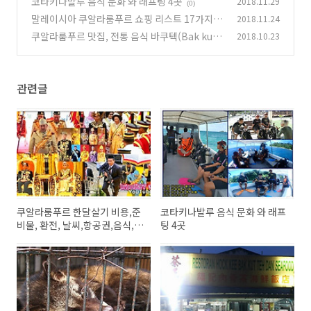
코타키나발루 음식 문화 와 래프팅 4곳
2018.11.29
(0)
(0)
말레이시아 쿠알라룸푸르 쇼핑 리스트 17가지 정
2018.11.24
리
쿠알라룸푸르 맛집, 전통 음식 바쿠텍(Bak kuh
2018.10.23
(0)
teh) 와우,꼭 드세요
(2)
관련글
쿠알라룸푸르 한달살기 비용,준
코타키나발루 음식 문화 와 래프
비물, 환전, 날씨,항공권,음식,
팅 4곳
교