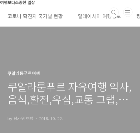
본문 바로가기
여행보다소중한 일상
코로나 확진자 국가별 현황
말레이시아 여행정보
쿠알라룸푸르여행
쿠알라룸푸르 자유여행 역사,
음식,환전,유심,교통 그랩,맛
집음식,쇼핑,열대과일
by 랑카위 여행
2018. 10. 22.