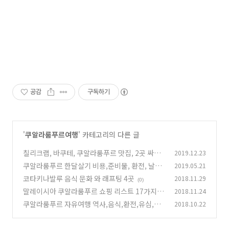
공감
구독하기
'
쿠알라룸푸르여행
' 카테고리의 다른 글
칠리크랩, 바쿠테, 쿠알라룸푸르 맛집, 2곳 싸고
2019.12.23
맛있는 식당, 2년 체류
쿠알라룸푸르 한달살기 비용,준비물, 환전, 날씨,
2019.05.21
(0)
항공권,음식, 교
코타키나발루 음식 문화 와 래프팅 4곳
2018.11.29
(0)
(0)
말레이시아 쿠알라룸푸르 쇼핑 리스트 17가지 정
2018.11.24
리
쿠알라룸푸르 자유여행 역사,음식,환전,유심,교
2018.10.22
(0)
통 그랩,맛집음식,쇼핑,열대과일
(1)