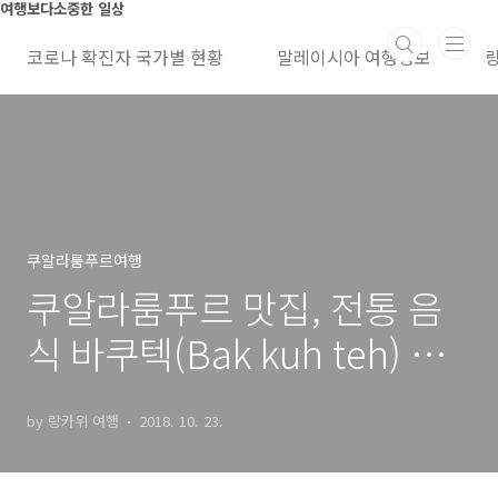
본문 바로가기
여행보다소중한 일상
코로나 확진자 국가별 현황
말레이시아 여행정보
쿠알라룸푸르여행
쿠알라룸푸르 맛집, 전통 음
식 바쿠텍(Bak kuh teh) 와
우,꼭 드세요
by 랑카위 여행
2018. 10. 23.