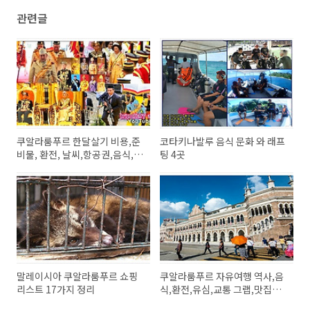
관련글
쿠알라룸푸르 한달살기 비용,준
코타키나발루 음식 문화 와 래프
비물, 환전, 날씨,항공권,음식,
팅 4곳
교
말레이시아 쿠알라룸푸르 쇼핑
쿠알라룸푸르 자유여행 역사,음
리스트 17가지 정리
식,환전,유심,교통 그랩,맛집음
식,쇼핑,열대과일