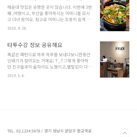
수 있다고 하며, 쓰는 기간도 최소 1달 이상 이라
해운대 맛집은 유명한 곳이 많습니다. 이번에 3번
고 하네요. 약 2분 정도의 영상으로 사용법을 쉽
째 ,여행이고, 부산을 좋아하시는 어머니를 모시
게 이해할 수 있습니다. 항균 마스크 파우치 패드 ​
고 다녀 왔어요. 참고로 어머니는 조용히 쉽게 쉬
구성품은 단순 합니다. 제습제, 항균패드 2개 항
고 싶으시면 부산 해운대에서 묶으십니다. 전에
균 백, PVC 백 입니다. 사용 방법은 마스크에 항
2020. 4. 28.
는 일본에 머무르셨는데 노 아베 재팬이후에는
균 패드로 덥고, 그 것을 항균 백에 넣고, 그리고
여행삼아 부산을 주로 가세요. 저는 원래는 집안
PVC백에 보관하는 방법으로, 마스크를 청결하게
에 그냥 자숙하려고 했는데, 어머니가답답해 하
타투수강 정보 공유해요
유지하는 방법 입니다. 청결..
시고, 부산이 고향이시면서도, 머무는 걸좋아하
똑같은 패턴으로 하루 하루를 보내다보니한동안
셔서 화요일 출발 목요일 복귀로 해서 다녀 왔습
인태기가 찾아오는 거에요; T_T그렇게 좋아하
니다. 코로나로 사람이 적어, 어머니께서는 10번
던 친구들과의 술자리도 노잼이고,별탈없이 다니
이상 해운대 여행을 통해, 유명한 음식점을 잘 알
던 직장도 지루하게 느껴졌구요. 매일 하던 SNS
고 계시는 데, 그 곳들에서 식사를 이번 해운대 여
2019. 5. 6.
도 비활성화로 돌려버렸으니뭔가 터닝포인트가
행에서 하기로 했습니다.
있었으면 하는 바람이계속 들었던 것 같아요. 혼
https://tv.kakao.com/v/408570167 저희
자서 훌쩍~ 북스테이를 떠나볼까 생각도 해서주
가 도착해서 처음 저녁을 먹었던 곳 입니다. 저희
말에 워밍업으로 약속 하나 안잡고 책을 폈는데
어머니는 한..
권태로운 일상에 글자 읽는 것 자체가스트레스더
라구요. 제일 편한 친구랑 요즘의 근황을 얘기하
니까당분간은 편히 쉬면서, 지금 당장은 뭘 하려
하지말고좋아하는 무언가가 생길 때 그때 가서
해보는 게 어떻겠냐고 하네요~ 쉬면서 생각해보
TEL. 02.1234.5678 / 경기 성남시 분당구 판교역로
니, 많은 약속이 사람을 지치게 하고 나만의 시간