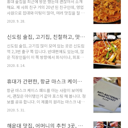
홍대 술집을 최근에 방문 했는데 괜찮아서 소개
을 하고 있는 상태여야 합니다. 만약 폐업을 했다
해요. 제 사회 친구 거의 20년 된 친구인데, 영업
면, "폐업 재도전 장려금" 혜택을 신청할 수 있고,
사원으로 접대와 미팅이 많아, 여러 맛집을 잘 알
이걸 수령한 경우에는 대상에서 제외됩니다. 소
고 있습니다. 홍대에서 저녁을 먹게 됐는데, 자기
상공인 지원금 대상 소상공인은 크게 집합 금지,
2020. 9. 28.
가 이 곳을 오면 항상 가는 술집이 있다고 해서,
영업제한, 경영위기 업종 3가지로 분류 되며, 최
내심 기대를 갔었네요. 주꾸미 삽겹살 집인데, 가
고 2000만원~ 최소 40만원의 지원을 받습니다.
게 이름은 “교동집” 이라고 포탈에 검색을 해보
신도림 술집, 고기집, 친철하고, 맛있는, 유명한 곳
분류 기준은 어떻게 어떻..
니, 많이 소개가 되어 있더군요. 지난 9월 21일 네
신도림 술집, 고기집 많이 모여 있는 곳은 신도림
명이서 먹었는데요, 저는 외식을 그렇게 좋아하
역 2,3번 출구 쪽 입니다. 반대편에도 있는데, 많
는 스타일이 아니라서 그런지 “주꾸미 삼겹살”은
은 직장인들이 이 쪽 방향에서 회식이나, 회포를
이번에 처음 먹어 봤습니다. 처음 느낌은 바다 고
특히 금요일에는 정말 사람이 많으나 요즘은 코
기와 육류를 같이 요리한다고? 조금 신기했습니
2020. 8. 14.
로나의 영향으로 사람이 줄었습니다. 1호선, 2호
다 위의 사진은 저희가 주초에 방문한 홍대 술집
선 한국의 가장 오래된 지하철 노선이 교차하는
내부 사진인데요 주초고, Covid19 방역 때문에
이 곳은 교통의 요지 임에도 불과하고 신촌, 영등
휴대가 간편한, 항균 마스크 케이스 패드, 여행용 추천
손님이 평소보다 매우 적었습니다...
포 처럼 발전을 못하다가, 한 5년전 부터, 신도림
항균 마스크 케이스 패드를 아는 사람이 보여줘
테크노 마트도 폰 집단 상가가 유명해 지면서, 신
서, 괜찮은 아이템인거 같아 포스팅 해 봅니다. 정
도림 테크노 맞은편에 있는 곳에 많은 음식점들
보를 공유 합니다. 이 제품의 원리는 마스크 내외
이 생기게 되었습니다. 이 곳에서5년 정도 근무한
부면에 묻은 보이지 않은 천신, 습진, 비염의 원인
형이 소개한 2곳의 신도림역 고기집으로 괜찮은
2020. 5. 31.
인 세균, 박테리아 같은 미생물의 번식을 일정부
술집으로도 적당하다고 봅니다. 첫번째 신도림
분 막아주는 역활을 항균 패드가 해주는 것이라
술집으로 고기집인데, 강촌 숯불 닭갈비 (별관)
고 합니다. 가격도 저렴하고, 깨끗하게 유지해 줄
해운대 맛집, 어머니의 추천 3곳, 고메밀면, 돼지국밥, 불고기전골
이라는 곳 입니다. 맛이 깔끔하고 좋았습니다..