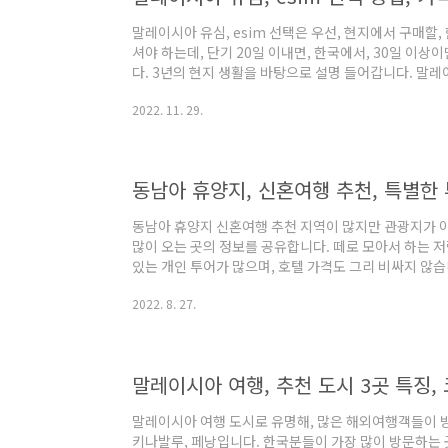
말레이시아 유심, esim 선택은 우선, 현지에서 구매할
셔야 하는데, 단기 20일 이내면, 한국에서, 30일 이상
다. 3년의 현지 생활을 바탕으로 설명 들어갑니다. 말레
리 말레이시아 유심, esim 선택 방법 2개를 모두 써 본
2022. 11. 29.
하는 폰 종류에 한계가 있어, 그게 참 아쉽네요. 본인의 폰
가격이 더 저렴하고, 2) 택배, 수령 이런거 없이. 메일
개통 3초 만에 끝. 다시 껐다, 켰다 전혀 필요 없습니다. 
동남아 휴양지, 신혼여행 추천, 특별한 
동남아 휴양지 신혼여행 추천 지역이 많지만 관광지가 아
많이 오는 곳의 정보를 공유합니다. 떼로 모아서 하는 저
있는 개인 투어가 많으며, 호텔 가격도 그리 비싸지 않
위치 동남아 유명 여행지역하면, 보통 태국, 베트남, 필
2022. 8. 27.
가 이번에 소개드릴 곳은 말레이시아 손꼽히는 휴양지 랑카
레이시아가 한국에 유명하지 않습니다. 하지만 동남아에서는 
이며, 선도 국가입니다. 한국보다 먼저 많은 외국 노동자
가격 정찰제, 고등학교 의..
말레이시아 여행, 추천 도시 3곳 특징,
말레이시아 여행 도시로 유명해, 많은 해외여행객들이 
키나발루, 페낭입니다. 한국분들이 가장 많이 방문하는