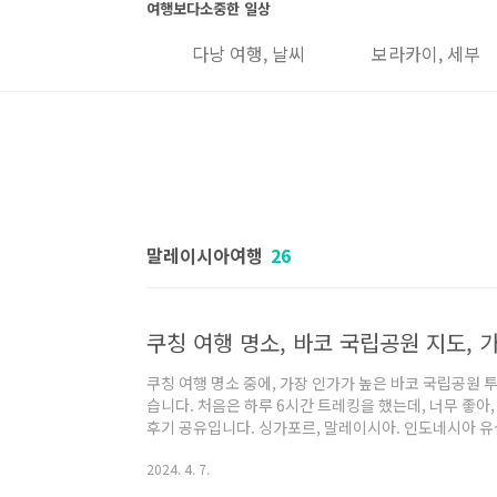
본문 바로가기
여행보다소중한 일상
 그랩, 유심 정보
다낭 여행, 날씨
보라카이, 세부
말레이시아여행
26
쿠칭 여행 명소 중에, 가장 인가가 높은 바코 국립공원 
습니다. 처음은 하루 6시간 트레킹을 했는데, 너무 좋아, 
후기 공유입니다. 싱가포르, 말레이시아. 인도네시아 유심,
사, 에어알로 가격 비교 쿠칭 여행 명소 바코 국립공원은
2024. 4. 7.
으로 보면, 약 2억 3천만 년 전에 형성된 곳으로 보고 있
적, 해식, 침식되어 아름다운 지형과 암석을 자랑하고 있