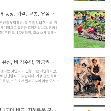
로써, 제대로 된, 자연 속 힐링을 느끼게
말레이시아 여행 추천 코스 , 랑카위 악어 농장, 가격, 교통, 유심 할인
추천을 부탁하면, 몇 곳을 알려주는 데, 랑
, 세계적으로 유명한 휴양지입니다. 랑카위
, 추천 도시 3곳 특징, 코스 소개 말레이
는 곳은 쿠알라룸푸르, 랑카위, 코타키나발
직항이 있는 코타키나발루입니다.
 코스 이 나라의 해외 유명 여행지로는 한국에는
다니는 유럽의 경우는 페낭, 랑카위도 유명
말레이시아 날씨 기후, 옷 준비, 마사지, 유심, 비 강수량, 항공권 가격
타낸다는 것입니다. 연중 고온 다습하지만,
로 선선할 때도 있습니다. 기상 관련 자료
곳 특징, 코스 소개 말레이시아 여행 도시로
, 랑카위, 코타키나발루, 페낭입니다. 한
다. tripeditor.tistory.com
할 때, 서울과 제주도의 기후는 분명히 틀
었지만, 이곳은 지리적으로 동서로 나뉘고
말레이시아 유심, esim 선택 방법, 가격 3군데 비교, 지혜로운 구입 팁