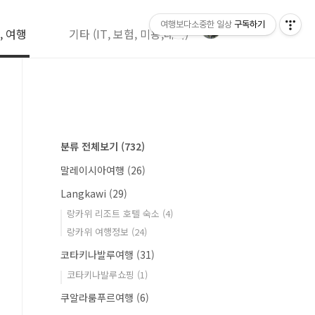
여행보다소중한 일상
구독하기
, 여행
기타 (IT, 보험, 미용,레저)
분류 전체보기
(732)
말레이시아여행
(26)
Langkawi
(29)
랑카위 리조트 호텔 숙소
(4)
랑카위 여행정보
(24)
코타키나발루여행
(31)
코타키나발루쇼핑
(1)
쿠알라룸푸르여행
(6)