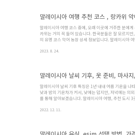
경과 그곳에서 평화롭게 살아가는 야생 동물들을 체험함으
합니다. 보통, ..
말레이시아 여행 코스 중에, 오래 이곳에 거주한 분에게 
카위는 거의 꼭 들어 있습니다. 한국분들은 잘 모르지만
의 유명 코스 악어 농장 상세 정보입니다. 말레이시아 여행
시아 여행 도시로 유명해, 많은 해외여행객들이 방문하
2023. 8. 24.
루, 페낭입니다. 한국분들이 가장 많이 방문하는 곳은 
tripeditor.tistory.com 말레이시아 여행 추천
코타키나발루가 유명하지만, 여행을 어릴 때부터 많이 
합니다. 두 지역은 비행기로 30분, ..
말레이시아 날씨 기후 특징은 1년 내내 여름 기온을 나
낮과 밤의 기온차가 커서, 낮에는 덥지만, 저녁에는 의외
를 통해 알아보겠습니다. 말레이시아 여행, 추천 도시 3
유명해, 많은 해외여행객들이 방문하는 곳은 쿠알라룸푸르
2022. 12. 11.
국분들이 가장 많이 방문하는 곳은 직항이 있는 코타키나발루입니
말레이시아 날씨 월별 기후 알아보기 한국의 날씨를 설명
립니다. 강원도도 그렇습니다. 대한민국은 남서로 나뉘
있습니다. 동쪽을 대표하는 도..