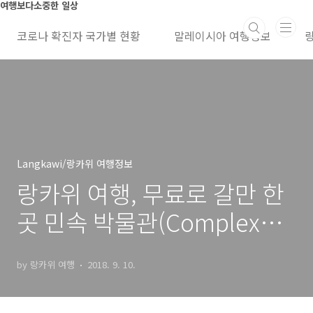
본문 바로가기
여행보다소중한 일상
코로나 확진자 국가별 현황
말레이시아 여행정보
Langkawi/랑카위 여행정보
랑카위 여행, 무료로 갈만 한
곳 민속 박물관(Complex
craft)
by 랑카위 여행
2018. 9. 10.