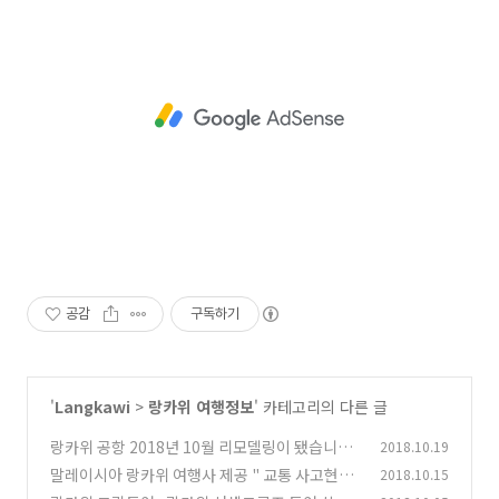
공감
구독하기
'
Langkawi
>
랑카위 여행정보
' 카테고리의 다른 글
랑카위 공항 2018년 10월 리모델링이 됐습니다.
2018.10.19
말레이시아 랑카위 여행사 제공 " 교통 사고현장
2018.10.15
(0)
모습과 대응팁"