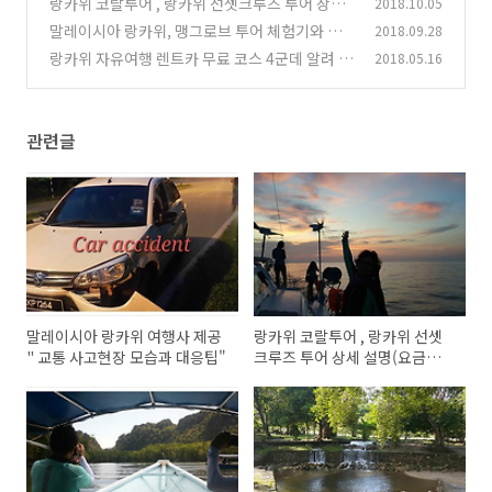
랑카위 코랄투어 , 랑카위 선셋크루즈 투어 상세
2018.10.05
(0)
설명(요금표,코스 등)
말레이시아 랑카위, 맹그로브 투어 체험기와 감
2018.09.28
(0)
상
랑카위 자유여행 렌트카 무료 코스 4군데 알려 드
2018.05.16
(0)
립니다. 차 사고현장
(1)
관련글
말레이시아 랑카위 여행사 제공
랑카위 코랄투어 , 랑카위 선셋
" 교통 사고현장 모습과 대응팁"
크루즈 투어 상세 설명(요금표,
코스 등)