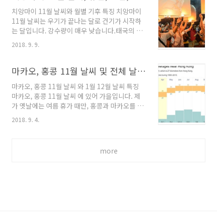
치앙마이 11월 날씨와 월별 기후 특징 치앙마이
11월 날씨는 우기가 끝나는 달로 건기가 시작하
는 달입니다. 강수량이 매우 낮습니다.태국의 전
체적인 날씨를 말씀 드리면, 이곳은 1년의 날씨
2018. 9. 9.
기온이 거의 덥습니다. 건기 기간은11월~3월인
데, 이 시즌은 유럽에 겨울이 시작하는 기간으로 ,
따뜻한 날씨를 쫏아 유럽 여행객들이많이 옵니
마카오, 홍콩 11월 날씨 및 전체 날씨 정리(우기,태풍,여행옷차림 등)
다. 더구나, 이 시기는 아시아도 겨울 이기 때문
마카오, 홍콩 11월 날씨 와 1월 12월 날씨 특징
에, 최근에는 기존 유럽인데, 중국, 한국 등이가세
마카오, 홍콩 11월 날씨 에 있어 가을입니다. 제
해 유명지 숙박업소의 가격이 매우 오릅니다. 해
가 옛날에는 여름 휴가 때만, 홍콩과 마카오를 지
서 건기 기간은 여행하기 좋은 기간이지만, 숙소
인들을 만나기 위해 갔었기 때문에 이 곳들은 1년
가격이 오르기 때문에 미리 미리 방을 구해 놓으
2018. 9. 4.
내내 더운 줄 알았는데, 마카오 현지 친구를 사귀
시기 바라며, dry seaon에는 방 값도 오르지만
면서 한국의 겨울 기간에 갔을 때이 곳도서늘한
방을찾기도 쉽지 않습니다. 우선 치앙마이 날씨 1
계절이 있다는 걸 알겠 됐습니다. 눈은 내리지 않
년을 월별로 잘 정리한(기온,습도,강수량,..
more
습니다. 현지에서는 봄, 여름 가을, 겨울로 1년을
4계절 나누고 있습니다. 거리상으로 고속 페리로
약 45분 정도로 가깝기 때문에 날씨가거의 비슷
합니다. 홍콩은 약 10년 전에 홍콩 여친을 5년전
부터 마카오 친구가 최소 1년에 2번 이상 가게 돼
본인의 경험과 객과적인 자료를 가지고 10월 마
카오, 홍콩 날씨 정보를 공유 하고자 합니다.홍콩