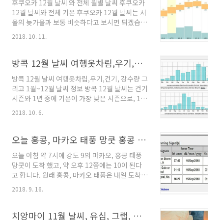
후쿠오카 12월 날씨 와 전체 월별 날씨 후쿠오카
베트남은 1,2월 좀 온도가 내려 가는데, 쿠알라룸
12월 날씨와 전체 기온 후쿠오카 12월 날씨는 서
푸르, 랑카위, 페낭은 1년 중 12개월 날씨가 비슷
울의 늦가을과 보통 비슷하다고 보시면 되겠습니
합니다. 다만, 우기와 건기로 1년의 날씨를 가름
다. 9월까지는 덥고, 10월은 여름의 끝이고, 11
니다.둘쨰: 일교차가 심해, 한낮은 무지 덥지만,
2018. 10. 11.
월은 완연한 가을이며 12월은 후쿠오카에서는
아침과 저녁은 덜 덥다. 한국 여름보다 시원하고
겨울의 시작으로 보고 있습니다. 비교적 따듯하
편한거 같습니다. 세째. 태풍이 없다. 말레이시아
면서도 뚜렷한 4계절을 가지고 있으며 눈은 내리
방콕 12월 날씨 여행옷차림,우기,건기, 강수량 그리고 1월~12월 날씨 정보
는 자연 천재지변이 거의 없는 곳으로 ..
지 않습니다. 영하 까지는 내려가지 않지만, 습도
방콕 12월 날씨 여행옷차림,우기,건기, 강수량 그
가 높아, 최감 온도가 상승해 은근히 춥기도 합니
리고 1월~12월 날씨 정보 방콕 12월 날씨는 건기
다. 습도가 높아 추운 것을 습냉이라고 합니다. 한
시즌와 1년 중에 기온이 가장 낮은 시즌으로, 1년
국은 겨울에 건조해 습냉을체험하기 힘듦니다.
내내 덥고 습한 방콕 날씨 중에 제일 여행하기 좋
보통 중국의 남방이 습냉 지역 입니다. 여행 적기
2018. 10. 6.
은 시기로 꼽히고 있습니다. 또한 방콕의 12월은
는 시기는 맑고 따듯한 4.5월, 여름이 끝나는 10
크리스마스 시즌까지 겹쳐 관광객이 제일 많은
월, 11월 입니다. 피해야 하는 시기는 6월~8월로
월 중에 하나이니, 호텔료가 오를 수 있으니, 이
오늘 홍콩, 마카오 태풍 망쿳 홍콩 기상대 공표 데이타 (0916)
가장 덥고, 습하고 강수량, 그리고..
달에 가실 분들은 방을 미리 빨리 예약해 놓는 걸
오늘 아침 약 7시에 강도 9의 마카오, 홍콩 태풍
권합니다. 또한 시차는 2시간 늦습니다. 즉 한국
망쿳이 도착 했고, 약 오후 12쯤에는 10이 된다
이 12시 이면, 이곳은 10시 입니다. 먼저 태국 방
고 합니다. 원래 홍콩, 마카오 태풍은 내일 도착
콕의 1년 전체 기온을 보겠습니다.2005년부터
예정이었으나, 오늘 도착 했습니다. 또 속보가 이
2015년 까지의 방콕 날씨 데이터를 정리해 월 평
2018. 9. 16.
어지면 알려 드리겠습니다.아래는 홍콩 기상청의
균으로 정리한 그래프 입니다. 평균적으로 볼 때
오늘 태풍 정보 입니다. 여행보다 소중한 일상을
최고 기온은 33~36도, 최저 기온은 23도 입니다.
위해 여행!
치앙마이 11월 날씨, 유심, 그랩, 옷차림, 우기건기, 1년 기후(2019년)
방콕 날씨..