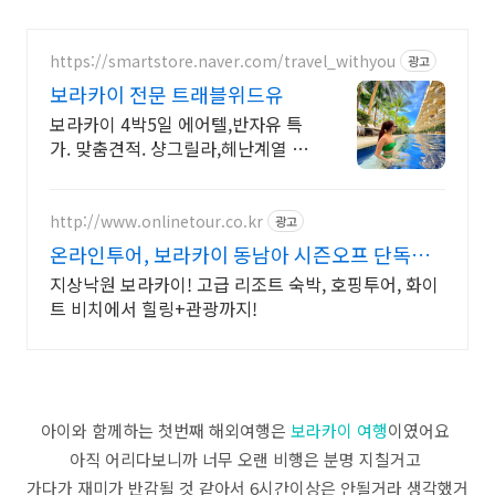
https://smartstore.naver.com/travel_withyou
광고
보라카이 전문 트래블위드유
보라카이 4박5일 에어텔,반자유 특
가. 맞춤견적. 샹그릴라,헤난계열 객
실확보 . 자세하고 친절한 상담, 4박
5일 5박6일 특가 맞춤견적 제공!
http://www.onlinetour.co.kr
광고
온라인투어, 보라카이 동남아 시즌오프 단독혜
택!
지상낙원 보라카이! 고급 리조트 숙박, 호핑투어, 화이
트 비치에서 힐링+관광까지!
아이와 함께하는 첫번째 해외여행은
보라카이 여행
이였어요
아직 어리다보니까 너무 오랜 비행은 분명 지칠거고
가다가 재미가 반감될 것 같아서 6시간이상은 안될거라 생각했거