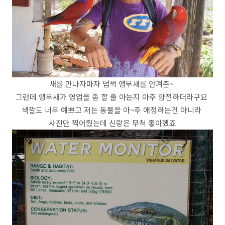
새를 만나자마자 덥썩 앵무새를 안겨준~
그런데 앵무새가 영업을 좀 할 줄 아는지 아주 얌전하더라구요
색깔도 너무 예쁘고 저는 동물을 아~주 애정하는건 아니라
사진만 찍어줬는데 신랑은 무척 좋아했죠