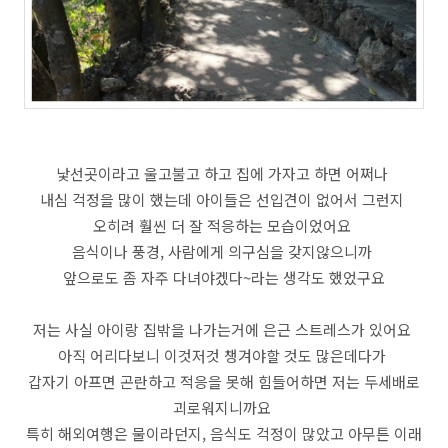
낯선곳이라고 울고불고 하고 집에 가자고 하면 어쩌나
내심 걱정을 많이 했는데 아이들은 선입견이 없어서 그런지
오히려 훨씬 더 잘 적응하는 모습이었어요
음식이나 풍경, 사람에게 의구심을 갖지않으니까
앞으로도 좀 자주 다녀야겠다~라는 생각도 했었구요
저는 사실 아이랑 집밖을 나가는거에 은근 스트레스가 있어요
아직 어리다보니 이것저것 챙겨야할 것도 많은데다가
갑자기 아프면 곤란하고 적응을 못해 힘들어하면 저는 두세배로
괴로워지니까요
특히 해외여행은 물이라던지, 음식도 걱정이 많았고 아무튼 이래