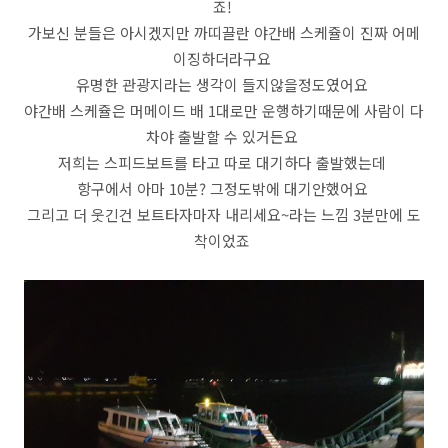
죠!
가보신 분들은 아시겠지만 까띠끌란 야간배 스케쥴이 진짜 어메
이징하더라구요
유명한 관광지라는 생각이 들지않을정도였어요
야간배 스케쥴은 머메이드 배 1대로만 운행하기때문에 사람이 다
차야 출발할 수 있거든요
저희는 스피드보트를 타고 따로 대기하다 출발했는데
항구에서 아마 10분? 그정도밖에 대기안했어요
그리고 더 웃긴건 보트타자마자 내리세요~라는 느낌 3분만에 도
착이었죠