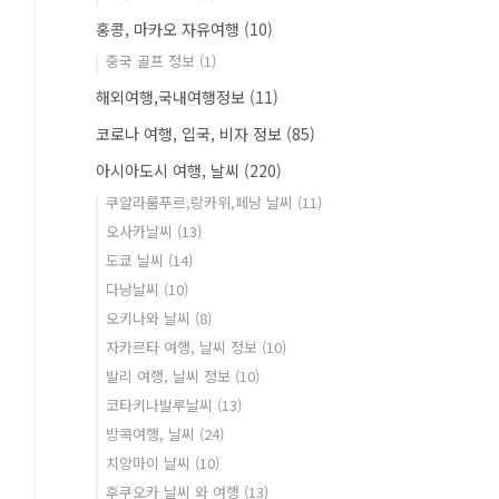
홍콩, 마카오 자유여행
(10)
중국 골프 정보
(1)
해외여행,국내여행정보
(11)
코로나 여행, 입국, 비자 정보
(85)
아시아도시 여행, 날씨
(220)
쿠알라룸푸르,랑카위,페낭 날씨
(11)
오사카날씨
(13)
도쿄 날씨
(14)
다낭날씨
(10)
오키나와 날씨
(8)
자카르타 여행, 날씨 정보
(10)
발리 여행, 날씨 정보
(10)
코타키나발루날씨
(13)
방콕여행, 날씨
(24)
치앙마이 날씨
(10)
후쿠오카 날씨 와 여행
(13)