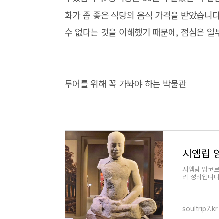
화가 좀 좋은 식당의 음식 가격을 받았습니다.
수 없다는 것을 이해했기 때문에, 점심은 일
투어를 위해 꼭 가봐야 하는 박물관
시엠림 앙코르 
리 정리입니다
도 프놈펜 국
soultrip7.kr