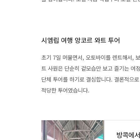
시엠립 여행 앙코르 와트 투어
초기 7일 머물면서, 오토바이를 렌트해서, 
트 사원은 단순히 겉모습만 보고 즐기는 여정
단체 투어를 하기로 결심합니다. 결론적으로
적당한 투어였습니다.