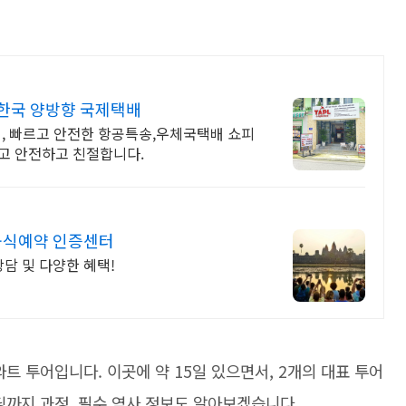
한국 양방향 국제택배
 빠르고 안전한 항공특송,우체국택배 쇼피
고 안전하고 친절합니다.
공식예약 인증센터
담 및 다양한 혜택!
트 투어입니다. 이곳에 약 15일 있으면서, 2개의 대표 투어
딩까지 과정, 필수 역사 정보도 알아보겠습니다.