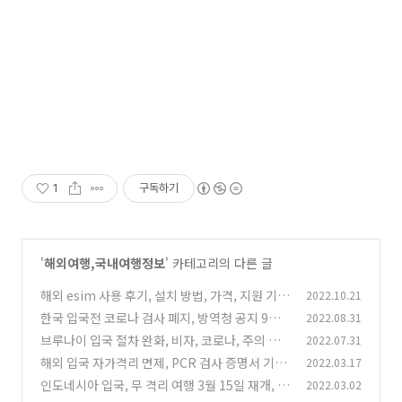
1
구독하기
'
해외여행,국내여행정보
' 카테고리의 다른 글
해외 esim 사용 후기, 설치 방법, 가격, 지원 기종
2022.10.21
종류, 단점 정리
한국 입국전 코로나 검사 폐지, 방역청 공지 9월 3
2022.08.31
(0)
일
브루나이 입국 절차 완화, 비자, 코로나, 주의 사
2022.07.31
(0)
항, 코타키나발루 이동하기
해외 입국 자가격리 면제, PCR 검사 증명서 기준
2022.03.17
(0)
개정 공지
인도네시아 입국, 무 격리 여행 3월 15일 재개, 비
2022.03.02
(2)