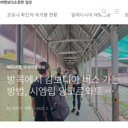
본문 바로가기
여행보다소중한 일상
코로나 확진자 국가별 현황
말레이시아 여행정보
해외여행,국내여행정보
방콕에서 캄보디아 버스 가는
방법, 시엠립 앙코르와트 여
행, 비자, 총 비용
by 랑카위 여행
2023. 5. 2.