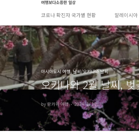
본문 바로가기
여행보다소중한 일상
코로나 확진자 국가별 현황
말레이시아
아시아도시 여행, 날씨/오키나와 날씨
오키나와 2월 날씨, 벚꽃
by 랑카위 여행
2024. 1. 10.