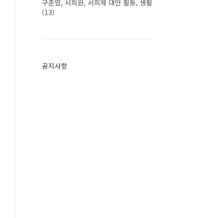
구준엽, 서희원, 서희제 대만 활동, 생활
(13)
공지사항