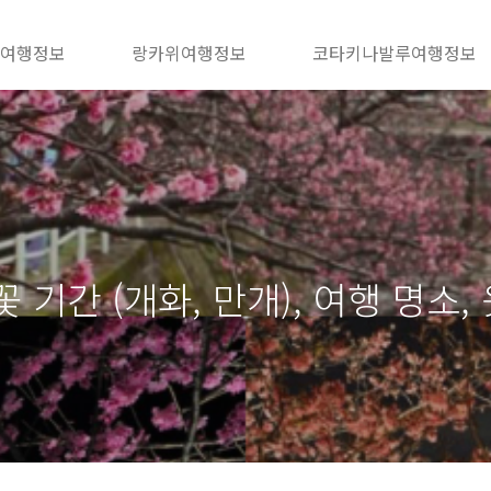
 여행정보
랑카위여행정보
코타키나발루여행정보
 기간 (개화, 만개), 여행 명소,