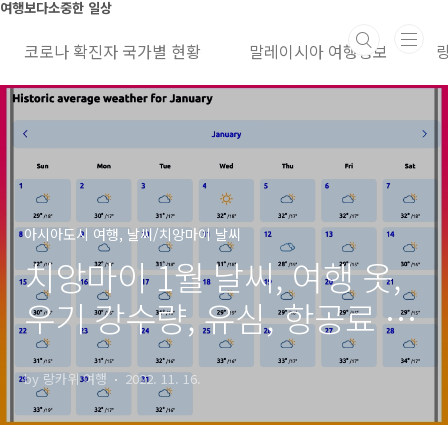
본문 바로가기
여행보다소중한 일상
코로나 확진자 국가별 현황
말레이시아 여행정보
아시아도시 여행, 날씨/치앙마이 날씨
치앙마이 1월 날씨, 여행 옷,
우기 강수량, 유심, 항공료 가
격 정보
by 랑카위 여행
2022. 11. 16.