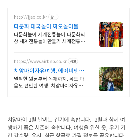
http://jjao.co.kr
광고
다문화 태국놀이 짜오놀이몰
다문화놀이 세계전통놀이 다문화의
상 세계전통놀이만들기 세계전통의
상 다문화교구
https://www.airbnb.co.kr
광고
치앙마이자유여행, 에어비앤비
치앙마이 올드타운 숙소
널찍한 원룸부터 독채까지, 몸도 마
음도 편안한 여행. 치앙마이자유여
행. 혼자 여행, 신나는 파티, 가족과
의 편안한 휴식까지, 에어비앤비에
서 만나보세요.
치앙마이 1월 날씨는 건기에 속합니다. 2월과 함께 여
행하기 좋은 시즌에 속합니다. 여행을 위한 옷, 우기 기
간 강수량, 유시, 최근 항공료 가격 정보를 공유합니다.