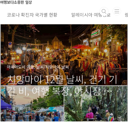
본문 바로가기
여행보다소중한 일상
코로나 확진자 국가별 현황
말레이시아 여행정보
아시아도시 여행, 날씨/치앙마이 날씨
치앙마이 12월 날씨, 건기 기
간 비, 여행 복장, 야시장 정
보, 숙소 가격
by 랑카위 여행
2023. 10. 26.