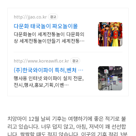
http://jjao.co.kr
광고
다문화 태국놀이 짜오놀이몰
다문화놀이 세계전통놀이 다문화의
상 세계전통놀이만들기 세계전통의
상 다문화교구
http://www.koreawifi.or.kr
광고
(주)한국와이파이 특허,벤처 빠
른상담 가능
행사용 인터넷 와이파이 설치 전문,
전시,행사,홍보,기획,이벤
트,ICT,MICE 어디서나 끊김없이! 와
이파이특허 보유, 다양한 시공경험
을 가진 전문성있는 기업
치앙마이 12월 날씨 기후는 여행하기에 좋은 적기로 불
리고 있습니다. 너무 덥지 않고, 아침, 저녁이 꽤 선선합
니다. 쌀쌀할 때도 적지 않습니다. 이곳의 기후 정리 3분