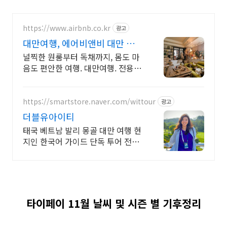
https://www.airbnb.co.kr
광고
대만여행, 에어비앤비 대만 인기
숙소 둘러보기
널찍한 원룸부터 독채까지, 몸도 마
음도 편안한 여행. 대만여행. 전용 테
라스와 바비큐 그릴이 제공되는 숙
소를 예약하세요.
https://smartstore.naver.com/wittour
광고
더블유아이티
태국 베트남 발리 몽골 대만 여행 현
지인 한국어 가이드 단독 투어 전문
여행사
타이페이 11월 날씨 및 시즌 별 기후정리