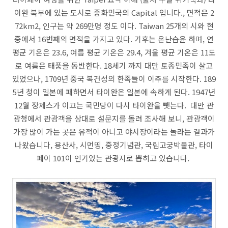
이완 북부에 있는 도시로 중화민국의 Capital 입니다., 면적은 2
72km2, 인구는 약 269만명 정도 이다. Taiwan 25개의 시와 현
중에서 16번째의 면적을 가지고 있다. 기후는 온난습윤 하며, 연
평균 기온은 23.6, 여름 평균 기온은 29.4, 겨울 평균 기온은 11도
로 여름은 태풍을 동반한다. 18세기 까지 대만 토종민족이 살고
있었으나, 1709년 중국 복건성의 한족들이 이주를 시작한다. 189
5년 청이 일본에 패하면서 타이완은 일본에 속하게 된다. 1947년
12월 장제스가 이끄는 국민당이 다시 타이완을 뺏는다. 대만 관
광청에서 관광객을 상대로 설문지를 돌려 조사해 보니, 관광객이
가장 많이 가는 곳은 유적이 아니고 야시장이라는 놀라는 결과가
나왔습니다, 용산사, 시먼띵, 중정기념관, 국립고궁박물관, 타이
페이 101이 인기있는 관광지로 뽑히고 있습니다.