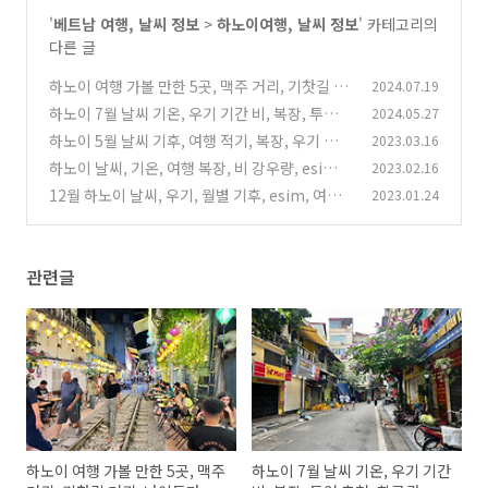
'
베트남 여행, 날씨 정보
>
하노이여행, 날씨 정보
' 카테고리의
다른 글
하노이 여행 가볼 만한 5곳, 맥주 거리, 기찻길 거
2024.07.19
리, 나이트마켓, 고궁,군사박물관 위치, 시간, 비
하노이 7월 날씨 기온, 우기 기간 비, 복장, 투어
2024.05.27
용
추천, 항공권, 숙소 가격
(8)
하노이 5월 날씨 기후, 여행 적기, 복장, 우기 기
2023.03.16
(6)
간, 습도 , 숙소 가격
하노이 날씨, 기온, 여행 복장, 비 강우량, esim,
2023.02.16
(0)
호텔 가격
12월 하노이 날씨, 우기, 월별 기후, esim, 여행
2023.01.24
(8)
옷 준비, 호텔 가격
(2)
관련글
하노이 여행 가볼 만한 5곳, 맥주
하노이 7월 날씨 기온, 우기 기간