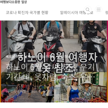
본문 바로가기
여행보다소중한 일상
코로나 확진자 국가별 현황
말레이시아 여행정보
베트남 여행, 날씨 정보/하노이여행, 날씨 정보
하노이 6월 날씨 기온, 우기
기간 비, 옷차림, 숙소, 유심
가격
by 랑카위 여행
2023. 5. 4.