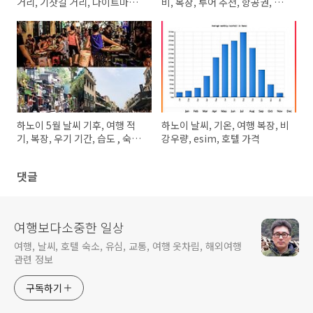
거리, 기찻길 거리, 나이트마켓,
비, 복장, 투어 추천, 항공권, 숙
고궁,군사박물관 위치, 시간, 비
소 가격
용
하노이 5월 날씨 기후, 여행 적
하노이 날씨, 기온, 여행 복장, 비
기, 복장, 우기 기간, 습도 , 숙소
강우량, esim, 호텔 가격
가격
댓글
여행보다소중한 일상
여행, 날씨, 호텔 숙소, 유심, 교통, 여행 옷차림, 해외여행
관련 정보
구독하기