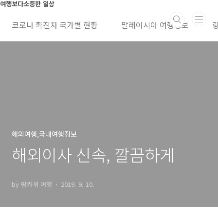
본문 바로가기
여행보다소중한 일상
코로나 확진자 국가별 현황
말레이시아 여행정보
해외여행,국내여행정보
해외이사 신속, 깔끔하게
by 랑카위 여행
2019. 9. 10.