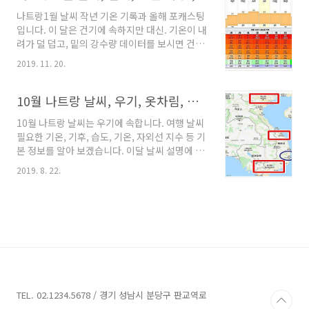
거 같습니다. 아래 데이터는 2018년 실질 기온,
나트랑1월 날씨 작년 기온 기록과 올해 포캐스팅
2019년 예상 그래프 입니다. ( 비, 우뢰, 번개, 등)
입니다. 이 달은 건기에 속하지만 대신. 기온이 내
은 도표의 날짜와 맞지 않습니다. 하지만 포캐스
려가 덜 덥고, 밑의 강수량 데이터를 보시면 건기
팅을 통해, 8,9월 날씨를 기후적으로 이해, 나트
임을 직감하실 수 있습니다 2020년 1월 포캐스
랑 여행 준비물 챙기는 참고 자료로 활용 하시면
2019. 11. 20.
팅의 경우 비나, 우뢰, 구름 등의 내용은 일자와
매우 유용하실 겁니다. 2020년 예상 정보도 업그
일치하지 않습니다. 나트랑 여행을 위한 준비물,
레이드 합니다. 나트랑 8월 날씨 기온 2018년 나
여행 옷차림을 마련하는데 참고 자료로 보시면유
10월 나트랑 날씨, 우기, 옷차림, 그랩 유의점, 심카드, 숙박, 항공권 정보
트랑 8월 날..
용 합니다. 비 표시나, 우뢰 이런거에 신경 쓰시기
10월 나트랑 날씨는 우기에 속합니다. 여행 날씨
보다, 이 달의 기후를 이해, 어떻게 준비해야 할지
필요한 기온, 기후, 습도, 기온, 자외선 지수 등 기
사용하는 데이터로 활용하시기 바랍니다. *나트
본 정보를 알아 보겠습니다. 이달 날씨 설명에 앞
랑12월날씨 상세정보 2019년 나트랑 1월 날씨
서 여행 기본 정보에 대해 공유 하겠습니다. 나트
기온 기록나트랑 1월 날씨 2020년 기후 포캐스
2019. 8. 22.
랑은 남쪽에 있어 호치민 날씨와 유사한 부분이
팅 이 곳의 기후와 월별 기후를 정리한 자료 입니
있습니다. 아래는 나트랑 월별 날씨를 정리한 영
다. 여행지의 전체 기후를 아시고 가면, 가는 날짜
상과 위치 정보 입니다. 나트랑 지도, 파란색이 나
의 날씨만 체크하는 것 보다,..
트랑 ​보통 지내는 동안만의 단기 날씨를 보시는
데, 동남아의 하루 날씨 변화는 심한 편 입니다.특
히 10월은 우기에 속합니다. 기후를 이해하면 현
지 여행 중에, 날씨 변화에 차분히 대응, 일정 재
조정 할 때 좀더 덜 불안하게 할 수 있습니다. 기
후를 모르면 날씨 변화에 여정이 불안함을 느낌
TEL. 02.1234.5678 / 경기 성남시 분당구 판교역로
니다.여행은 아는 만큼 보이는 거 같습니다. 유럽