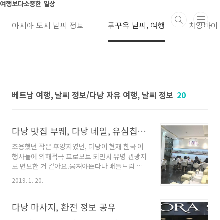
본문 바로가기
여행보다소중한 일상
아시아 도시 날씨 정보
푸꾸옥 날씨, 여행
치앙마이
베트남 여행, 날씨 정보/다낭 자유 여행, 날씨 정보
20
다낭 맛집 부풰, 다낭 네일, 유심칩 구입 정보 공유해요
조용했던 작은 휴양지였던, 다낭이 현재 한국 여
행사들에 의해적극 프로모트 되면서 유명 관광지
로 변모한 거 같아요.뭉쳐야뜬다나 배틀트림 같
은 여행 프로그램에서 다냥을 많이 찾아가고 있
2019. 1. 20.
고, 엄청 많은 사람들이 제일 가고 싶은 1순위로
다낭을 뽑고 있더라구요. 도대체 얼마나 좋길래~
라면서 괜히 여행 프로그램도 한번 더 살펴보고
다낭 마사지, 환전 정보 공유
그랬는데 계속 보다보니까 너무 가고싶어지는 거