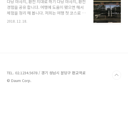
다낭 마사지, 환전 지대로 하기 다낭 마사지, 환전
있죠 ㅋㅋ 정말 저기 가면 몸도 마음도 편안하게
경험을 공유 합니다. 여행에 도움이 됐으면 해서
휴양할 수 있겠다는 생각도 들더라구요. 해서 친
체험을 정리 해 봅니다. 저희는 여행 첫 코스로 인
구랑 다음 여행지로 다낭을 정한 다음준비를 했
천공항 면세점을 평정한 뒤, 썩은 귤색의 제주항
었네요 다낭을 처음 도착하는 순간 맑은 공기가
2018. 12. 18.
공을 타고 다낭에 도착 먼저 호텔에 가서 짐을 풀
느껴져서 좋았어요.맑은 하늘도 설레게 했구요이
었습니다. 호텔로 가서 일단 면세점에서 구입한
상하게 어느 나라든 공항에서 시내로 들어가는
물건과 제 캐리어를 먼저 옮겨놨어요. 저희가 묶
구간은 다 똑같아 보이더라구요. 내가 '이 나라'
은 곳은 알라카르타라는호텔로후기보니 한국인
하면 떠올리는 그..
들을 위한 다낭 호텔로 최적화되어 있어 많이 추
천하고 주변에 다낭 여행 다녀오신분들한테도 들
어보니깐 여기서 많이 숙박하신분들이 있더라고
요 막상묵어 보내, 휴식하기 좋고, 시내에 있어 좀
많이 추천을 받는 거 같습니다. 다낭은 세계 6대
TEL. 02.1234.5678 / 경기 성남시 분당구 판교역로
해변으로 선정된 아름다운 미케비치를 가지고 있
© Daum Corp.
습니다. 해서 예전에는 조용한 괜찮은 휴양지에
서 이제..