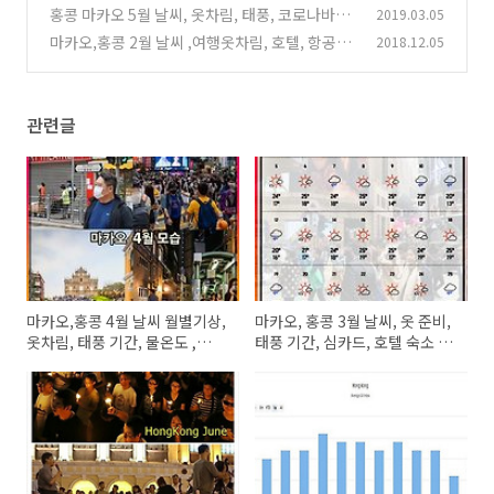
정리
홍콩 마카오 5월 날씨, 옷차림, 태풍, 코로나바리
2019.03.05
(2)
이러스 정보 총정리
마카오,홍콩 2월 날씨 ,여행옷차림, 호텔, 항공권
2018.12.05
(0)
가격, 월별날씨 2020년
(0)
관련글
마카오,홍콩 4월 날씨 월별기상,
마카오, 홍콩 3월 날씨, 옷 준비,
옷차림, 태풍 기간, 물온도 ,
태풍 기간, 심카드, 호텔 숙소 가
esim 가격
격 정보