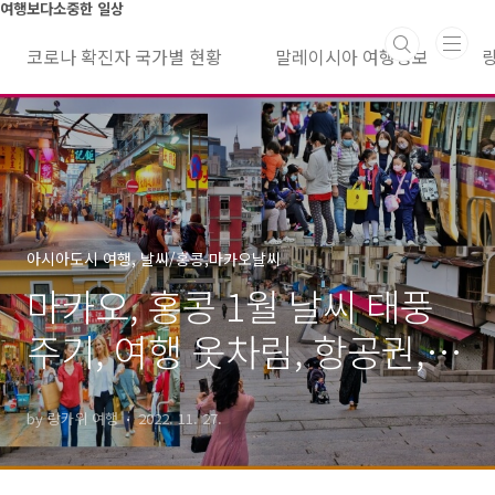
본문 바로가기
여행보다소중한 일상
코로나 확진자 국가별 현황
말레이시아 여행정보
아시아도시 여행, 날씨/홍콩,마카오날씨
마카오, 홍콩 1월 날씨 태풍
주기, 여행 옷차림, 항공권, 유
심 가격 23년
by 랑카위 여행
2022. 11. 27.