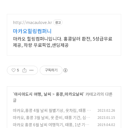
http://macaulove.kr
광고
마카오힐링컴퍼니
마카오 힐링컴퍼니입니다. 홍콩달러 환전, 5성급무료
제공, 차량 무료픽업,샌딩제공
5
구독하기
'
아시아도시 여행, 날씨
>
홍콩,마카오날씨
' 카테고리의 다른
글
마카오,홍콩 4월 날씨 월별기상, 옷차림, 태풍 기
2023.02.26
간, 물온도 , esim 가격
마카오, 홍콩 3월 날씨, 옷 준비, 태풍 기간, 심카
2023.01.15
(8)
드, 호텔 숙소 가격 정보
마카오 홍콩 6월 날씨 여행적기, 태풍, 1년 기후
2019.04.02
(0)