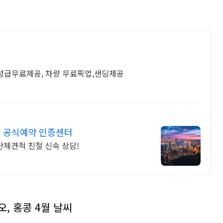
5성급무료제공, 차량 무료픽업,샌딩제공
 공식예약 인증센터
 단체견적 친절 신속 상담!
오, 홍콩 4월 날씨