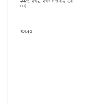
구준엽, 서희원, 서희제 대만 활동, 생활
(13)
공지사항