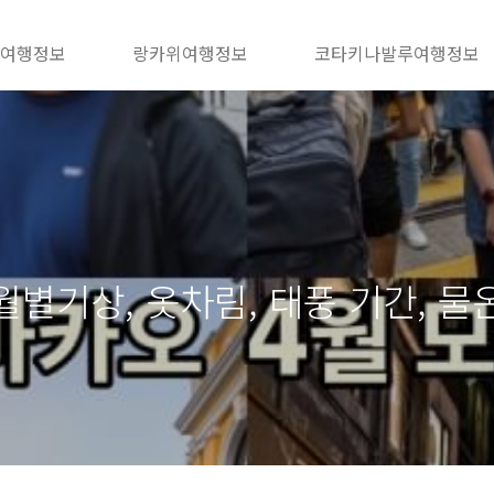
 여행정보
랑카위여행정보
코타키나발루여행정보
별기상, 옷차림, 태풍 기간, 물온도