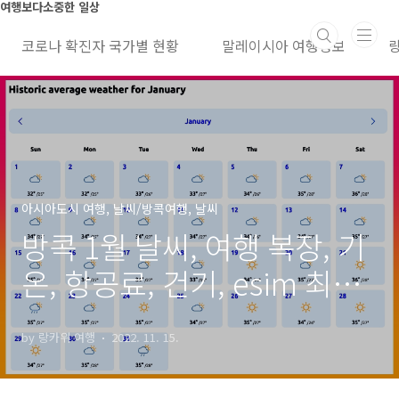
본문 바로가기
여행보다소중한 일상
코로나 확진자 국가별 현황
말레이시아 여행정보
아시아도시 여행, 날씨/방콕여행, 날씨
방콕 1월 날씨, 여행 복장, 기
온, 항공료, 건기, esim 최근
가격
by 랑카위 여행
2022. 11. 15.