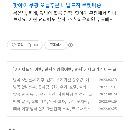
핫야이 쿠팡 오늘주문 내일도착 로켓배송
볶음밥, 찌개, 덮밥에 활용 만점! 핫야이 쿠팡에서 만나
보세요. 어떤 요리에도 찰떡, 소스 와우회원 무료배송
으로 받으세요.
공감
구독하기
'
아시아도시 여행, 날씨
>
방콕여행, 날씨
' 카테고리의 다른 글
방콕 5월 날씨 기후, 건기, 우기기간 강수량, 여행
2023.03.13
옷, 심카드, 호텔 가격
방콕 2월 날씨, 옷차림, 건기 우기, 호텔, 심카드
2022.12.07
(2)
가격 정보
방콕 날씨 특징, 우기 기간, 여행 복장 등 정리
2022.08.24
(0)
(1)
방콕 날씨, 월별 기후, 입국 절차, 유심, 옷차림, 우
2022.06.29
기 정보
태국 여행 입국 절차 3월 완화 소식, 코로나 확진
2022.02.25
(0)
자 현황
(5)