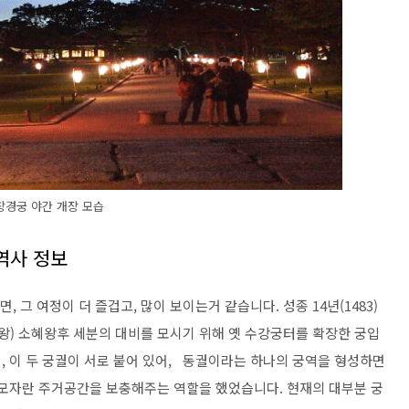
창경궁 야간 개장 모습
역사 정보
, 그 여정이 더 즐겁고, 많이 보이는거 같습니다. 성종 14년(1483)
왕) 소혜왕후 세분의 대비를 모시기 위해 옛 수강궁터를 확장한 궁입
, 이 두 궁궐이 서로 붙어 있어, 동궐이라는 하나의 궁역을 형성하면
 모자란 주거공간을 보충해주는 역할을 했었습니다. 현재의 대부분 궁