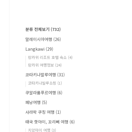
분류 전체보기
(732)
말레이시아여행
(26)
Langkawi
(29)
랑카위 리조트 호텔 숙소
(4)
랑카위 여행정보
(24)
코타키나발루여행
(31)
코타키나발루쇼핑
(1)
쿠알라룸푸르여행
(6)
페낭여행
(5)
사라왁 쿠칭 여행
(1)
태국 핫야이, 꼬리뻬 여행
(6)
치앙마이 여행
(3)