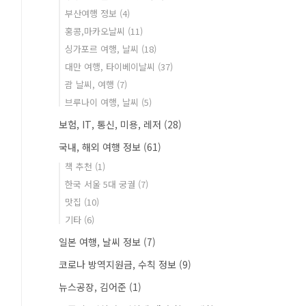
부산여행 정보
(4)
홍콩,마카오날씨
(11)
싱가포르 여행, 날씨
(18)
대만 여행, 타이베이날씨
(37)
괌 날씨, 여행
(7)
브루나이 여행, 날씨
(5)
보험, IT, 통신, 미용, 레저
(28)
국내, 해외 여행 정보
(61)
책 추천
(1)
한국 서울 5대 궁궐
(7)
맛집
(10)
기타
(6)
일본 여행, 날씨 정보
(7)
코로나 방역지원금, 수칙 정보
(9)
뉴스공장, 김어준
(1)