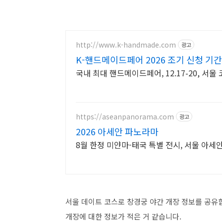
http://www.k-handmade.com
광고
K-핸드메이드페어 2026 조기 신청 기
국내 최대 핸드메이드페어, 12.17-20, 서울
https://aseanpanorama.com
광고
2026 아세안 파노라마
8월 한정 미얀마-태국 특별 전시, 서울 아세
서울 데이트 코스로 창경궁 야간 개장 정보를 공유합
개장에 대한 정보가 적은 거 같습니다.