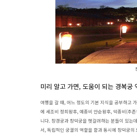
미리 알고 가면, 도움이 되는 경복궁 
여행을 갈 때, 어느 정도의 기본 지식을 공부하고 가면
에 세조비 정희왕후, 예종비 안순왕후, 덕종비(추존
니다. 창경궁과 창덕궁을 헷갈려하는 분들이 있는데
서, 독립적인 궁궐의 역할을 함과 동시에 창덕궁의