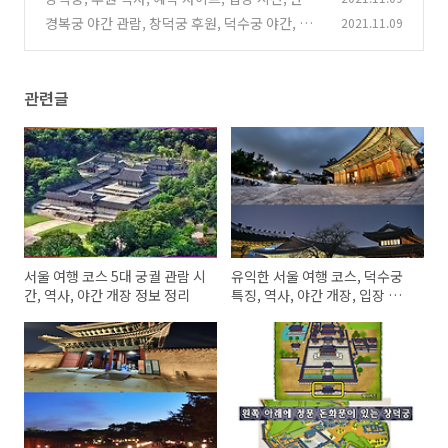
대여 정보 정리
경복궁 야간 관람, 창덕궁 후원, 덕수궁 야간, 여
2021.11.09
(0)
행 사이트 정보
(0)
관련글
서울 여행 코스 5대 궁궐 관람 시
유익한 서울 여행 코스, 덕수궁
간, 역사, 야간 개장 정보 정리
특징, 역사, 야간 개장, 입장 시간
정리