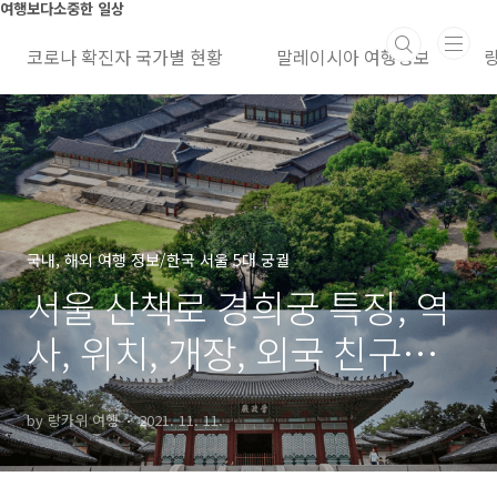
본문 바로가기
여행보다소중한 일상
코로나 확진자 국가별 현황
말레이시아 여행정보
국내, 해외 여행 정보/한국 서울 5대 궁궐
서울 산책로 경희궁 특징, 역
사, 위치, 개장, 외국 친구의
방문 후기
by 랑카위 여행
2021. 11. 11.