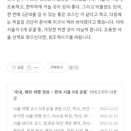
조용하고, 한적하게 거늘 곳이 있어 좋다. 그리고 박물관도 있어,
한 번에 2군데를 갈 수 있는 좋은 코스인 거 같다고 하고, 다음에
는 먹을걸 간단히 준비해 피크닉 하러 와야겠다고 했습니다. 아마
서울의 5개 궁궐 중, 가장한 적한 곳이 아닐까 합니다. 조용한 서
울 산책로 찾으신다면, 참조하시기를 바랍니다.
공감
구독하기
'
국내, 해외 여행 정보
>
한국 서울 5대 궁궐
' 카테고리의 다른
글
서울 여행 코스 5대 궁궐 관람 시간, 역사, 야간 개
2021.12.12
장 정보 정리
유익한 서울 여행 코스, 덕수궁 특징, 역사, 야간
2021.11.13
(2)
개장, 입장 시간 정리
서울 데이트 코스, 창경궁 야간 개장 예약, 역사
2021.11.10
(0)
등 기본 지식 정리
창덕궁, 후원 역사, 예약 사이트, 입장 시간, 한복
2021.11.09
(0)