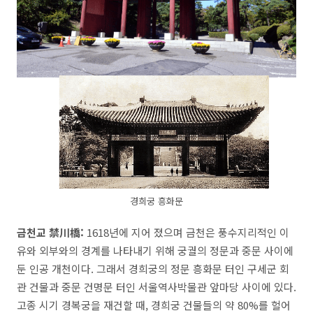
경희궁 흥화문
금천교 禁川橋:
1618년에 지어 졌으며 금천은 풍수지리적인 이
유와 외부와의 경계를 나타내기 위해 궁궐의 정문과 중문 사이에
둔 인공 개천이다. 그래서 경희궁의 정문 흥화문 터인 구세군 회
관 건물과 중문 건명문 터인 서울역사박물관 앞마당 사이에 있다.
고종 시기 경복궁을 재건할 때, 경희궁 건물들의 약 80%를 헐어