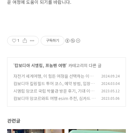
운 여정에 도움이 되기를 바랍니다.
1
구독하기
'
캄보디아 시엠립, 프놈펜 여행
' 카테고리의 다른 글
자전거 세계여행, 이 힘든 여정을 선택하는 이유,
2024.09.24
준비물, 나를 찾는 여행
캄보디아 킬링필드 투어 코스, 예약 방법, 입장료,
2024.03.04
(1)
오디오 가이드, 위치, 시간, 학살 발생 이유
시엠립 앙코르 국립 박물관 방문 후기, 기대 이상!
2023.05.12
(0)
가볼 만한 곳으로 추천
캄보디아 앙코르와트 여행 esim 추천, 심카드 가
2023.05.06
(2)
격, 장점,단점. 투어 정보
(5)
관련글