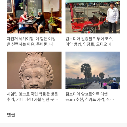
자전거 세계여행, 이 힘든 여정
캄보디아 킬링필드 투어 코스,
을 선택하는 이유, 준비물, 나를
예약 방법, 입장료, 오디오 가이
찾는 여행
드, 위치, 시간, 학살 발생 이유
시엠립 앙코르 국립 박물관 방문
캄보디아 앙코르와트 여행
후기, 기대 이상! 가볼 만한 곳으
esim 추천, 심카드 가격, 장점,
로 추천
단점. 투어 정보
댓글