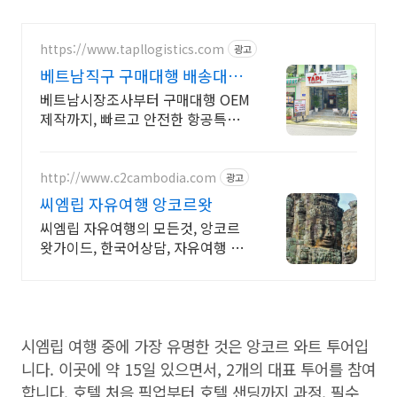
https://www.tapllogistics.com
광고
베트남직구 구매대행 배송대행
베트남-한국 양방향 국제택배
베트남시장조사부터 구매대행 OEM
제작까지, 빠르고 안전한 항공특송,
우체국택배 쇼피 라자다 롯데쇼핑
온/오프라안 구매대행 빠르고 안전
하고 친절합니다.
http://www.c2cambodia.com
광고
씨엠립 자유여행 앙코르왓
씨엠립 자유여행의 모든것, 앙코르
왓가이드, 한국어상담, 자유여행 일
정상담
시엠립 여행 중에 가장 유명한 것은 앙코르 와트 투어입
니다. 이곳에 약 15일 있으면서, 2개의 대표 투어를 참여
합니다. 호텔 처음 픽업부터 호텔 샌딩까지 과정, 필수