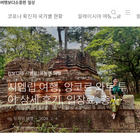
본문 바로가기
여행보다소중한 일상
코로나 확진자 국가별 현황
말레이시아 여행정보
캄보디아 시엠립, 프놈펜 여행
시엠립 여행, 앙코르 와트 투
어 상세 후기, 입장료, 총 비
용, 예약, 코스, 이심
by 랑카위 여행
2024. 2. 4.