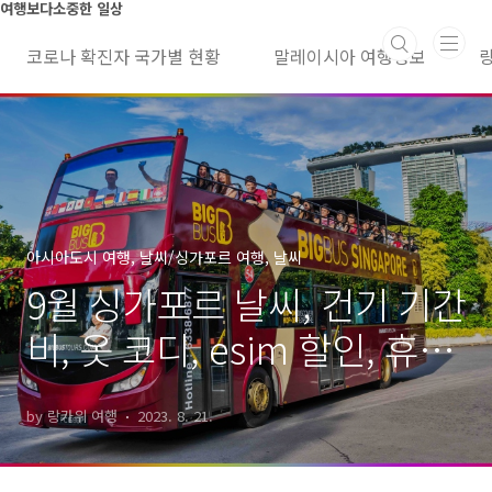
본문 바로가기
여행보다소중한 일상
코로나 확진자 국가별 현황
말레이시아 여행정보
아시아도시 여행, 날씨/싱가포르 여행, 날씨
9월 싱가포르 날씨, 건기 기간
비, 옷 코디, esim 할인, 휴일
항공권 가격
by 랑카위 여행
2023. 8. 21.