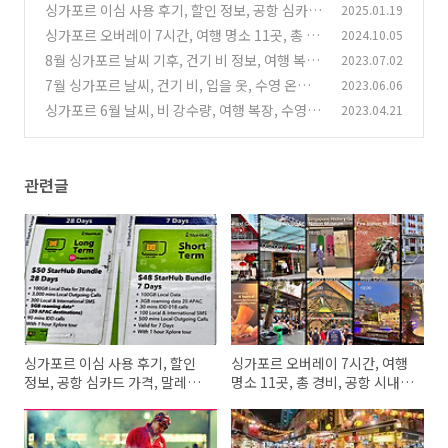
싱가포르 이심 사용 후기, 할인 정보, 공항 심카드
2025.01.19
가격, 말레이시아 가는 방법
싱가포르 오버레이 7시간, 여행 명소 11곳, 총 경
2024.10.05
(5)
비, 공항 시내 교통 정보
8월 싱가포르 날씨 기후, 건기 비 정보, 여행 복장,
2023.07.02
(10)
esim, 비행기 표값
7월 싱가포르 날씨, 건기 비, 입을 옷, 수영 온도,
2023.06.06
(10)
심카드, 호텔, 숙소가격
싱가포르 6월 날씨, 비 강수량, 여행 복장, 수영 물
2023.04.21
(2)
온도, 호텔 숙소, 가격
(2)
관련글
싱가포르 이심 사용 후기, 할인
싱가포르 오버레이 7시간, 여행
정보, 공항 심카드 가격, 말레이
명소 11곳, 총 경비, 공항 시내
시아 가는 방법
교통 정보