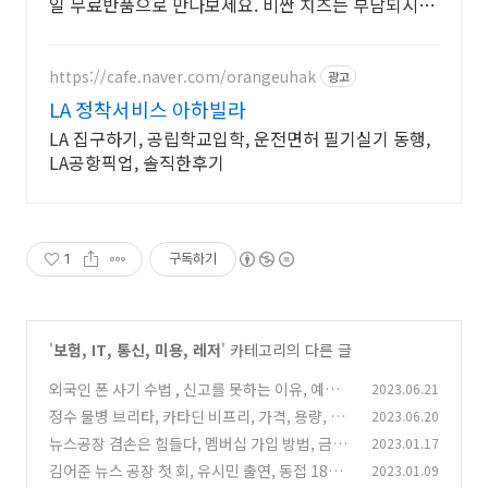
일 무료반품으로 만나보세요. 비싼 치즈는 부담되시
죠? 쿠팡에서 가성비 좋은 치즈를 만나보세요.
https://cafe.naver.com/orangeuhak
광고
LA 정착서비스 아하빌라
LA 집구하기, 공립학교입학, 운전면허 필기실기 동행,
LA공항픽업, 솔직한후기
1
구독하기
'
보험, IT, 통신, 미용, 레저
' 카테고리의 다른 글
외국인 폰 사기 수법 , 신고를 못하는 이유, 예방
2023.06.21
법
정수 물병 브리타, 카타딘 비프리, 가격, 용량, 필
2023.06.20
(9)
터 성능, 가격 비교, 구매 후기
뉴스공장 겸손은 힘들다, 멤버십 가입 방법, 금액,
2023.01.17
(0)
소액도 가능하네요 ^^
김어준 뉴스 공장 첫 회, 유시민 출연, 동접 18만,
2023.01.09
(5)