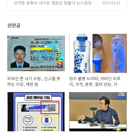
구독자 60만, 겸손 힘들 듯
김어준 유튜브 사이트 겸손은 힘들다 뉴스공장 구
2023.01.01
(6)
독 쉽지 않네요 ^^
(0)
관련글
외국인 폰 사기 수법 , 신고를 못
정수 물병 브리타, 카타딘 비프
하는 이유, 예방 법
리, 가격, 용량, 필터 성능, 가격
비교, 구매 후기