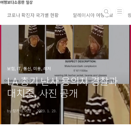
본문 바로가기
여행보다소중한 일상
코로나 확진자 국가별 현황
말레이시아 여행정보
보험, IT, 통신, 미용, 레저
LA 총기 난사 용의자 경찰과
대치중, 사진 공개
by 랑카위 여행
2023. 1. 23.