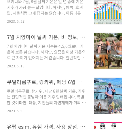
오키나와 7월, 8월 날씨 기온은 일 년 중에 기온
로 도움이 되시기바랍니다. 세부 항공권 세부 여
지수가 가장 높은 달입니다. 하지만, 방콕, 호찌
행 항공사는 만이 있습니다. 그 중에서 가격이 제
민, 서울처럼 크게 덥지는 않습니다. 아름다운 자
일 저렴한 세부 항공
연이 잘 보존되어 있어, 시원하고 맑은 바다, 산
tripeditor.tistory.com 세부 9월 날씨 기
2023. 5. 27.
바람이 훌륭한 자정 역할을 해주기 때문입니
온 . 여행을 위해, 본인의 일정 동안만의 기후, 날
다. 오키나와 7월 날씨 기온두 달의 기온을 알
씨를 알기보다, 전체적인 1년의 기상 특성을 숙지
아보기 전에, 1년의 기후 특징을 먼저 살펴보겠습
7월 치앙마이 날씨 기온, 비 정보, 여행 옷, esim, 환전 정보
하고 가면, 여행 일정 중에 생기는 기상 변..
니다. 이곳의 아름다운 자연과 거리 모습 그리고
7월 치앙마이 날씨 기온 지수는 4,5,6월보다 기
강수일, 습도, 자외선 지수, 월별 기후가 잘 설명
온이 보통 낮습니다. 하지만, 요즘은 이상 기온으
되어 있습니다. 여행지의 기후를 알면, 변덕스러
로 큰 차이가 없어지는 거 같습니다. 일반적인 동
운 날씨 변동에 차분한 대응을 하는데 매우 유용
남아 여름 기후입니다. 우기 기간이기에 숨통이
합니다. 오키나와 날씨, 기후 기본 정보, 여행 참
2023. 5. 15.
좀 트이기도 합니다. 기후 자료 함께 보겠습니다.
고용 최근의 7월 기상 기온입니다. 지구는 인규
치앙마이 자유여행, 코끼리 보호소, 힐릴주려다
의 자연파괴와 멈출 줄 모르는 소비와 성장 거기
오히려 힐링받는 곳. 치앙마이 자유여행 , 코끼리
쿠알라룸푸르, 랑카위, 페낭 6월 날씨 기온, 우기, 건기 비, 복장, 유심 정보
에 따르는 환경오염으로 뜨거워..
보호소 치앙마이 자유여행 코스는 다양합니다.
쿠알라룸푸르, 랑카위, 페낭 6월 날씨 기온, 기후
치앙마이 코끼리 보호소, 트래킹,사원 방문, 시내
는 전형적인 동남아 여름 기후 형태입니다. 특별
관광, 저는 코끼리를 주재로 하는곳이 제 관심을
한 것이라면, 태풍, 지진들의 자연재해가 거의 없
가장 끌었습니다. tripeditor.tistory.com 7월
다는 것입니다. 해서 안전한 여행에 최적화된 여
치앙마이 날씨 기온 1년 중에 가장 기온이 높은
2023. 5. 9.
행지로도 유명합니다. 기후, 기온 정보 보겠습니
달이 4월입니다. 그리고 이 달은 태국 불교의 신
다. 랑카위 여행, 추천 투어 코스, 항공권, 리조트
년이 있는 달로 Songklan 명절이 있어 약 4일
가격 2022 랑카위 여행 중요 목적은 힐링입니다.
유럽 esim, 유심 가격, 사용 장점, 단점, 지원되는 폰 종류, 개통 방법 등
정도 쉬기도 합니..