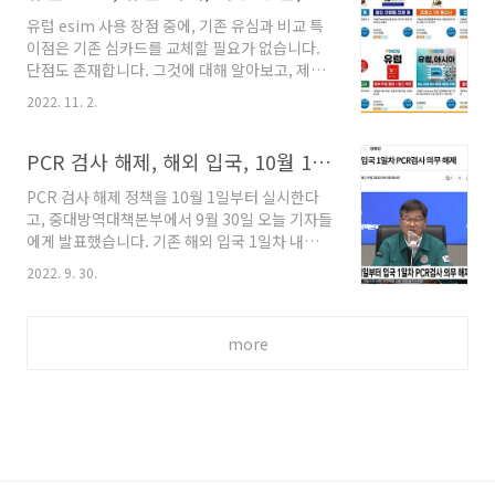
이곳은 말레이시아의 대표적인 휴양지로 매년 많
유럽 esim 사용 장점 중에, 기존 유심과 비교 특
은 중동, 유럽 여행객이 아름다운 자연과 편안함
이점은 기존 심카드를 교체할 필요가 없습니다.
을 즐기고자 방문합니다. 2022년 운행되고 있는
단점도 존재합니다. 그것에 대해 알아보고, 제가
추천 투어 tripeditor.tistory.com 쿠알라룸
해외에서 사용한 체험을 바탕으로 지원하는 폰
푸르, 랑카위, 페낭 6월 날씨 기온 쿠알라룸푸르
2022. 11. 2.
종류, 개통 방법, 정말 좋았던 점 들도 공유하겠습
6월 날씨 기온은 높은 편입니다. 동남아의 경우
니다. 일본, 베트남, 태국 esim 가격, 설치방법,
수도, 대도시의 기온은 높습니다. 제 개인적인 생
장점, 단점, 지원 폰 종류 일본, 베트남, 태국
PCR 검사 해제, 해외 입국, 10월 1일 실시, 원인, 다른 완화 정책
각으로는 천연 냉방 ..
esim 설치방법 설명과 최근 가격 그리고, 장점,
PCR 검사 해제 정책을 10월 1일부터 실시한다
단점에 대해 알아보고, 선택에 도움이 되는 정보
고, 중대방역대책본부에서 9월 30일 오늘 기자들
공유입니다. 또한 esim을 지원하는 기종은 어떤
에게 발표했습니다. 기존 해외 입국 1일차 내에
폰들이 있는지도 알아보겠습니
코로나 검사를 받는 것을 폐지한다는 게 주요 내
tripeditor.tistory.com 유럽 esim, 유심 가격
2022. 9. 30.
용이며, 10월부터 더 완화된 새로운 정책이 실시
만약 유럽의 여러 나라를 가신다면, 통합 esim으
됩니다. 일본 무격리, 무비자 입국 정보 10월 11
로 아래 "유럽, 아시아" esim이나, 통합 유심을
일 PCR 검사 해제 실시 원인 전 세계적으로 이제
구입하셔서 사용..
more
코로나를 치명적인 전염병이 아니라, 독감 정도
의 풍토병으로 설정하고 방역 정책을 전환하고
있습니다. 일본은 10월 11일 부터 무비자, 무격
리 입국을 실시합니다. 주된 원인으로 최근 확진
자 감염율이 많이 내려갔고, 해외 입국자의 확진
율이 지난 달에는 1.3%, 이번 달에는 0.9%도 낮
어 졌고, 국내 확진자도 계속 하락세를 유지 3만