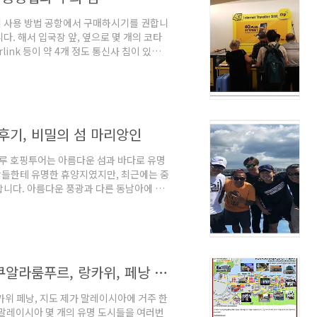
 사용 방법 공항에서 구매하시기를 권합니
. 해서 입국장 앞, 옆으로 몇 개의 코타
rlink 등이 약 4개 정도 통신사 침이 있는
국장 문앞에 유심칩 샵이 있습니다. 가격대는
가서 패키지 가격보고비교해서 사시면 크게
 들이고 한달 넘게 있을 것도 아니니, 그
유심 및 통신 충전 가격 유효기간, Data
후기, 비밀의 섬 마리앙인
루 호핑투어는 아름다운 섬과 바다로 유명
사람들한테 유명한 휴양지였지만, 최근에는 중
 합니다. 아름다운 풍광과 다른 동남아에 비
 곳에 좀 아쉬운게 코타키나발루 스쿠버다이
단체나 자유여행객이 많이 모이는 사피섬이에
들한테는 체험용으로는 무난 하지만 제대로
는 그런 낭만스러움은 떨어 짐니다. 만타나
말레이시아 지도, 한글 코타키나발루, 쿠알라룸푸르, 랑카위, 페낭 지도
위 페낭, 지도 제가 말레이시아에 거주 한
 말레이시아 몇 개의 유명 도시들을 여러번