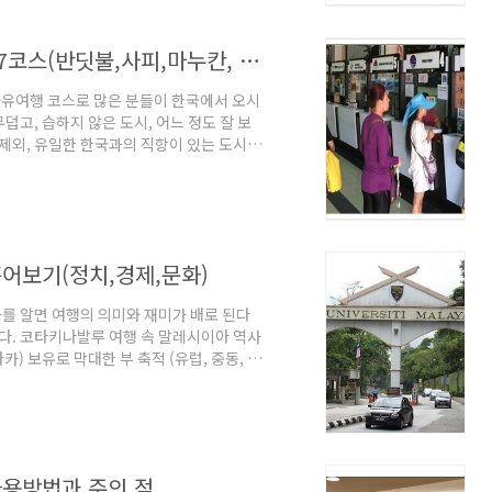
차량은 지정된 장소에 손님을 모아, 떼로 하
코타키나발루 자유여행 투어코스 정리 7코스(반딧불,사피,마누칸, 래프팅 등)
유여행 코스로 많은 분들이 한국에서 오시
고, 습하지 않은 도시, 어느 정도 잘 보
 제외, 유일한 한국과의 직항이 있는 도시
타키나발루 자유여행 상식으로 이 곳의 날씨
 정보 : 날씨 1) 한곳에서만 내리는 국
정에는 아무런 영향을 못 줌. 비가 아무리 내
 할 건, 바람과 파도 입니다. 큰 비가 갑자
어보기(정치,경제,문화)
를 알면 여행의 의미와 재미가 배로 된다
니다. 코타키나발루 여행 속 말레시이아 역사
카) 보유로 막대한 부 축적 (유럽, 중동, 아
 기준) 3) 외국 자본의 힘을 최소화 하면서,
달성 4) 지금까지 군사 정변없이, 내각제
5) 이슬람 국가로서, 일찍 부터 이슬람 금
개의 동남아 국가 중에서 가장 부유국으로 안
사용방법과 주의 점