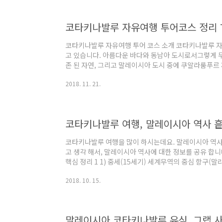
예약을 하면 각 회사의 차량이 손님을 담고, 각 회사의 
는 형식 입니다. 가격은 싸..
코타키나발루 자유여행 투어 코스 소개 코타키나발루 자
고 있습니다. 아름다운 바다와 동남아 도시로서그렇게 무덥
존 된 자연, 그리고 말레이시아 도시 중에 쿠알라룸푸르
로, 유명 여행 코스로 된지 꽤 된거 같습니다. 먼저 코
2018. 11. 21.
특징을 간단히 정리해 드리겠습니다. 코타키나발루 자유여행
지성인 경우가 종종 있고, 보통 짧고 굵게 내려, 여행 일
려도 일정은 진행 됨. 동남아 여행에서 주의 깊게 체크해야
기 내릴 때는 당황하지 말고, ..
코타키나발루 여행, 말레이시아 역사 흩
코타키나발루 여행을 많이 하시는데요. 말레이시아 역사
고 생각 해서, 말레이시아 역사에 대한 정보를 공유 합
핵심 정리 1 1) 중세(15세기) 세계무역의 중심 항구(말라
시아) 2) 세계 60위 말라야 대학 보유(2014년 세계 QS
2018. 10. 15.
천연자원을 활용 동남아시아 중 모범적인 산업화 국가를 
를 통해 안정적인 정치 시스템을 구축, 정치 발전을 유지 
융 특화한 상품을 개발, 세계 중동 금융의 중심임 6) 8
정된, 치..
말레이시아 코타키나발루 유심, 그랩 