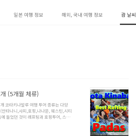
일본 여행 정보
해외, 국내 여행 정보
괌 날씨
개 (5개월 체류)
개 코타키나발루 여행 투어 종류는 다양
 (만타나니,사피,호핑,나나문, 웨스틴,시티
음에 들었던 것이 래프팅과 호핑투어, 스쿠
어 였습니다. 이 곳에 오면 크게 단체 투어
가 늘면서, 단체 관광으로 와서 즐기던 것이
화 됐습니다. 즉 인터넷이나, 현지 여행사에