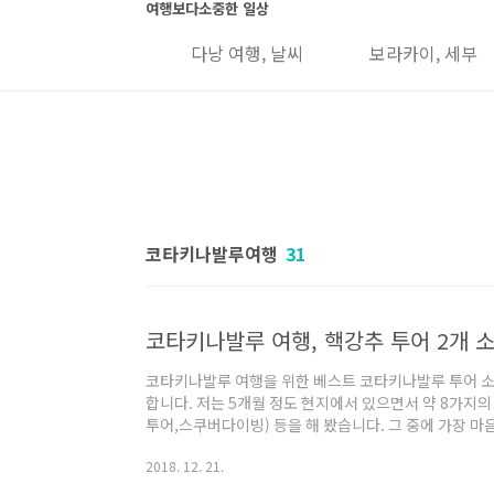
본문 바로가기
여행보다소중한 일상
 그랩, 유심 정보
다낭 여행, 날씨
보라카이, 세부
코타키나발루여행
31
코타키나발루 여행, 핵강추 투어 2개 소
코타키나발루 여행을 위한 베스트 코타키나발루 투어 소
합니다. 저는 5개월 정도 현지에서 있으면서 약 8가지의
투어,스쿠버다이빙) 등을 해 봤습니다. 그 중에 가장 마
버 다이빙 이었습니다. 이 투어 들의 특징이 개인 자유 투
2018. 12. 21.
와 개인 투어가 있습니다. 요즘, 중국, 한국 자유여행 자
단체 투어 였는데 자유 여행자의 개인 투어가 단체 투어