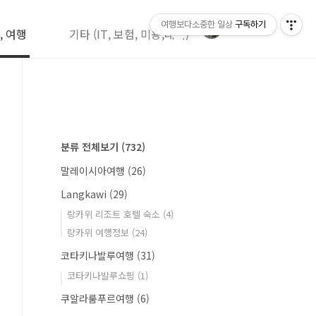
여행보다소중한 일상
구독하기
, 여행
기타 (IT, 보험, 미용,레저)
분류 전체보기
(732)
말레이시아여행
(26)
Langkawi
(29)
랑카위 리조트 호텔 숙소
(4)
랑카위 여행정보
(24)
코타키나발루여행
(31)
코타키나발루쇼핑
(1)
쿠알라룸푸르여행
(6)