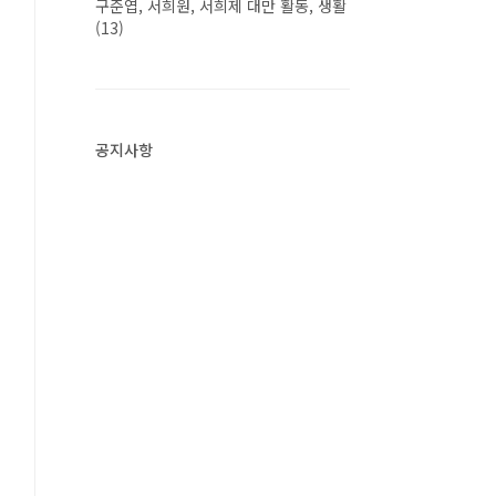
구준엽, 서희원, 서희제 대만 활동, 생활
(13)
공지사항