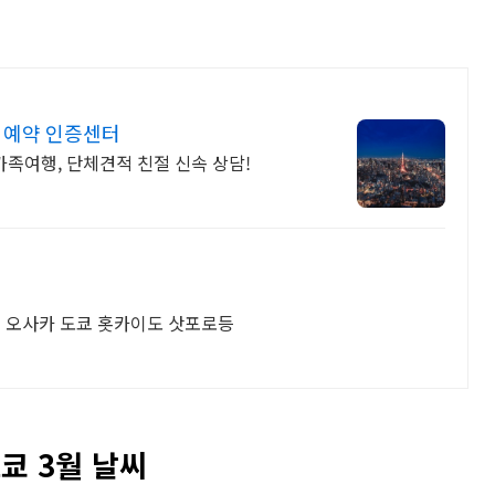
식예약 인증센터
가족여행, 단체견적 친절 신속 상담!
인 오사카 도쿄 홋카이도 삿포로등
쿄 3월 날씨