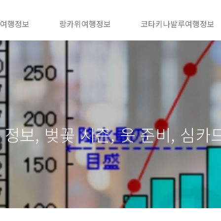
 여행정보
랑카위여행정보
코타키나발루여행정보
 정보, 벚꽃 시즌, 옷 준비, 심카