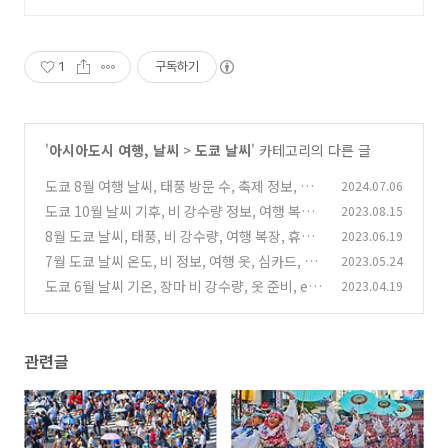
속 상담!
1
구독하기
'
아시아도시 여행, 날씨
>
도쿄 날씨
' 카테고리의 다른 글
도쿄 8월 여행 날씨, 태풍 방문 수, 축제 정보, 비
2024.07.06
행기 티켓 가격, 이심 할인 정보
도쿄 10월 날씨 기후, 비 강수량 정보, 여행 복장,
2023.08.15
(2)
유심 가격, 한글날 항공료
8월 도쿄 날씨, 태풍, 비 강수량, 여행 복장, 휴가
2023.06.19
(6)
철 항공권, 유심 가격
7월 도쿄 날씨 온도, 비 정보, 여행 옷, 심카드, 유
2023.05.24
(2)
심, 비행기 표값
도쿄 6월 날씨 기온, 장마 비 강수량, 옷 준비, esi
2023.04.19
(0)
m, 호텔 가격
(5)
관련글