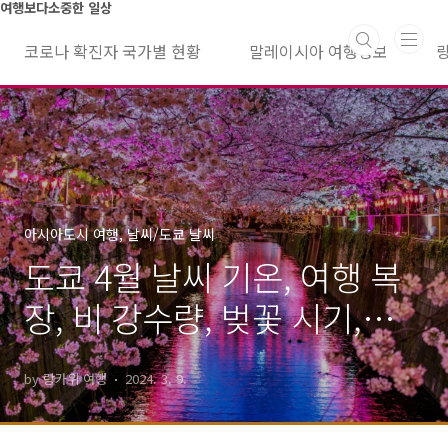
본문 바로가기
여행보다소중한 일상
코로나 확진자 국가별 현황
말레이시아 여행정보
아시아도시 여행, 날씨/도쿄 날씨
도쿄 4월 날씨 기온, 여행 복
장, 비 강수량, 벚꽃 시기,
esim 할인, 속소 가격.
by 랑카위 여행
2024. 3. 9.