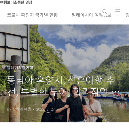
본문 바로가기
여행보다소중한 일상
코로나 확진자 국가별 현황
말레이시아 여행정보
말레이시아여행
동남아 휴양지, 신혼여행 추
천, 특별한 투어, 합리적인 호
텔 가격
by 랑카위 여행
2022. 8. 27.