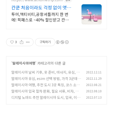
칸쿤 처음이라도 걱정 없이 앳홈
트립이 다 챙겨드려요
투어,액티비티,공항셔틀까지 한 번
에! 픽패스로 ~40% 할인받고 칸쿤
여행 완성
3
구독하기
'
말레이시아여행
' 카테고리의 다른 글
말레이시아 날씨 기후, 옷 준비, 마사지, 유심, 비
2022.12.11
강수량, 항공권 가격
말레이시아 유심, esim 선택 방법, 가격 3군데 비
2022.11.29
(2)
교, 지혜로운 구입 팁
말레이시아 여행, 추천 도시 3곳 특징, 코스 소개
2022.08.21
(2)
말레이시아 입국 절차 완화, 필요 서류, 비자, 항
2022.08.10
(1)
공권 가격, 유심 정보
디지털 노마드 추천 말레이시아 도시, 입국, 이유,
2022.07.13
(0)
생활비, 준비물 등
(0)